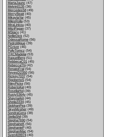
MartaJaunc
(47)
Melvin0135
(36)
Mercedes58
(49)
MerryBeatt
(40)
MikaylaYar
(45)
MilesRolla
(53)
MiraLinkou
(40)
MitziPagan
(37)
MStacy
(41)
NellieDick
(52)
OdessaRome
(56)
PedroMigue
(39)
PGriver
(46)
PollyTomcz
(54)
QXCMadelai
(53)
RaquelBerg
(51)
RebbecaC01
(45)
RebeccaThi
(42)
RenatoFral
(54)
ReyesD2350
(56)
Rickey7037
(54)
RigobertoS
(54)
RileyPicke
(56)
RobertoKel
(40)
RosellaHol
(39)
Rusty5364y
(45)
ShaynaAnt
(44)
Sheila3334
(45)
SiobhanPea
(39)
SkyeMcpher
(49)
SondraGera
(38)
StellaShil
(39)
Stepha7690
(54)
StephaineK
(56)
StephanieP
(40)
StephanMac
(54)
Sven409974
(40)