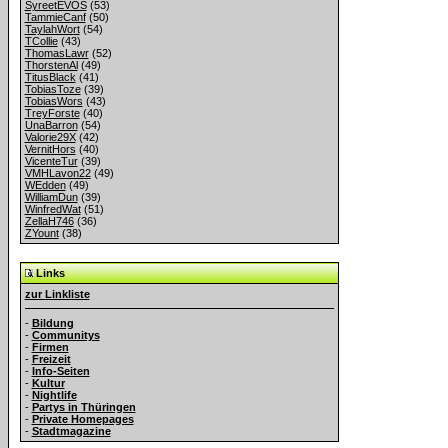
SyreetEVOS
(53)
TammieCanf
(50)
TaylahWort
(54)
TCollie
(43)
ThomasLawr
(52)
ThorstenAl
(49)
TitusBlack
(41)
TobiasToze
(39)
TobiasWors
(43)
TreyForste
(40)
UnaBarron
(54)
Valorie29X
(42)
VernitHors
(40)
VicenteTur
(39)
VMHLavon22
(49)
WEdden
(49)
WilliamDun
(39)
WinfredWat
(51)
ZellaH746
(36)
ZYount
(38)
Links
zur Linkliste
-
Bildung
-
Communitys
-
Firmen
-
Freizeit
-
Info-Seiten
-
Kultur
-
Nightlife
-
Partys in Thüringen
-
Private Homepages
-
Stadtmagazine