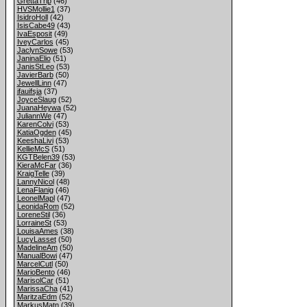
GrettaTrip
(46)
HVSMollie1
(37)
IsidroHoll
(42)
IsisCabe49
(43)
IvaEsposit
(49)
IveyCarlos
(45)
JaclynSowe
(53)
JaninaElio
(51)
JanisStLeo
(53)
JavierBarb
(50)
JewellLinn
(47)
jfauifsja
(37)
JoyceSlaug
(52)
JuanaHeywa
(52)
JuliannWe
(47)
KarenColvi
(53)
KatiaOgden
(45)
KeeshaLivi
(53)
KellieMcS
(51)
KGTBelen39
(53)
KieraMcFar
(36)
KraigTelle
(39)
LannyNicol
(48)
LenaFlanig
(46)
LeonelMapl
(47)
LeonidaRom
(52)
LoreneStil
(36)
LorraineSt
(53)
LouisaAmes
(38)
LucyLasset
(50)
MadelineAm
(50)
ManualBowi
(47)
MarcelCutl
(50)
MarioBento
(46)
MarisolCar
(51)
MarissaCha
(41)
MaritzaEdm
(52)
MarkusMatn
(39)