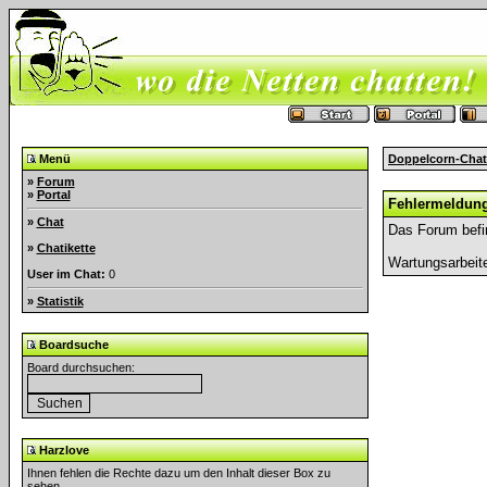
Menü
Doppelcorn-Chat
»
Forum
»
Portal
Fehlermeldun
»
Chat
Das Forum befi
»
Chatikette
Wartungsarbeit
User im Chat:
0
»
Statistik
Boardsuche
Board durchsuchen:
Harzlove
Ihnen fehlen die Rechte dazu um den Inhalt dieser Box zu
sehen.