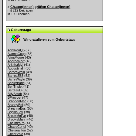
»
Chatter(innen) grüßen Chatter(innen)
mit 212 Beiträgen
in 199 Themen
Geburtstage
Wir gratulieren zum Geburtstag:
AdelaidaQ5
(50)
AlannaCoup
(38)
AlinaMoore
(43)
AndreaNort
(46)
ArlethaMyl
(41)
AugustinaH
(53)
BarbraWeig
(49)
BarrettE83
(52)
BarryWayle
(39)
BeckyBarle
(51)
BenTriplet
(41)
BertTaul3
(39)
BillyBatch
(54)
BProvost
(47)
BrandenMac
(50)
BrandyBell
(50)
BreannaBos
(53)
BrigidaLev
(38)
BrookMcFar
(48)
BrooksMann
(46)
CasimiraPa
(41)
ChaseConol
(40)
ChelseaHou
(52)
CheriBrale
(39)