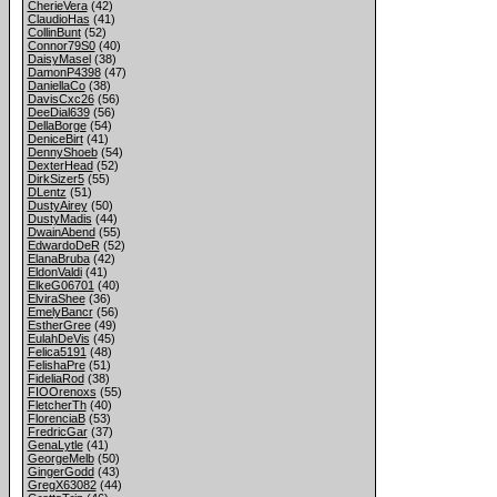
CherieVera
(42)
ClaudioHas
(41)
CollinBunt
(52)
Connor79S0
(40)
DaisyMasel
(38)
DamonP4398
(47)
DaniellaCo
(38)
DavisCxc26
(56)
DeeDial639
(56)
DellaBorge
(54)
DeniceBirt
(41)
DennyShoeb
(54)
DexterHead
(52)
DirkSizer5
(55)
DLentz
(51)
DustyAirey
(50)
DustyMadis
(44)
DwainAbend
(55)
EdwardoDeR
(52)
ElanaBruba
(42)
EldonValdi
(41)
ElkeG06701
(40)
ElviraShee
(36)
EmelyBancr
(56)
EstherGree
(49)
EulahDeVis
(45)
Felica5191
(48)
FelishaPre
(51)
FideliaRod
(38)
FIOOrenoxs
(55)
FletcherTh
(40)
FlorenciaB
(53)
FredricGar
(37)
GenaLytle
(41)
GeorgeMelb
(50)
GingerGodd
(43)
GregX63082
(44)