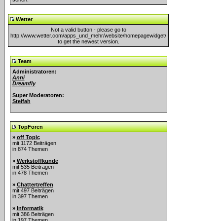
Wetter
Not a valid button - please go to
http://www.wetter.com/apps_und_mehr/website/homepagewidget/
to get the newest version.
Team
Administratoren:
Anni
Dreamfly
Super Moderatoren:
Steifah
TopForen
»
off Topic
mit 1172 Beiträgen
in 874 Themen
»
Werkstoffkunde
mit 535 Beiträgen
in 478 Themen
»
Chattertreffen
mit 497 Beiträgen
in 397 Themen
»
Informatik
mit 386 Beiträgen
in 197 Themen