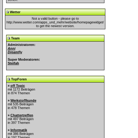
Wetter
Not a valid button - please go to
http://www.wetter.com/apps_und_mehr/website/homepagewidget/
to get the newest version.
Team
Administratoren:
Anni
Dreamfly
Super Moderatoren:
Steifah
TopForen
»
off Topic
mit 1172 Beiträgen
in 874 Themen
»
Werkstoffkunde
mit 535 Beiträgen
in 478 Themen
»
Chattertreffen
mit 497 Beiträgen
in 397 Themen
»
Informatik
mit 386 Beiträgen
in 197 Themen