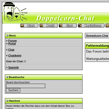
Menü
Doppelcorn-Chat
»
Forum
»
Portal
Fehlermeldung
»
Chat
Das Forum befin
»
Chatikette
Wartungsarbeit
User im Chat:
0
»
Statistik
Boardsuche
Board durchsuchen:
Harzlove
Ihnen fehlen die Rechte dazu um den Inhalt dieser Box zu
sehen.