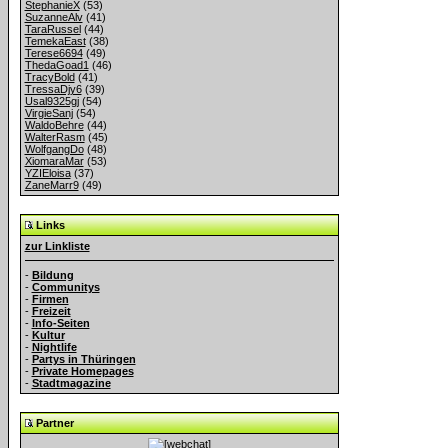
StephanieX
(53)
SuzanneAlv
(41)
TaraRussel
(44)
TemekaEast
(38)
Terese6694
(49)
ThedaGoad1
(46)
TracyBold
(41)
TressaDjy6
(39)
Usal9325gj
(54)
VirgieSanj
(54)
WaldoBehre
(44)
WalterRasm
(45)
WolfgangDo
(48)
XiomaraMar
(53)
YZIEloisa
(37)
ZaneMarr9
(49)
Links
zur Linkliste
-
Bildung
-
Communitys
-
Firmen
-
Freizeit
-
Info-Seiten
-
Kultur
-
Nightlife
-
Partys in Thüringen
-
Private Homepages
-
Stadtmagazine
Partner