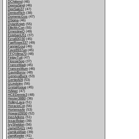
DChittend
(46)
DeenaSingl
(46)
DeeSalo37
(47)
DeniseRich
(38)
DomenicGos
(47)
DSpina
(46)
DylanKnigh
(55)
EllisMcCon
(55)
ErnestineO
(49)
EstebanU51
(37)
Ezra60Q30
(45)
FaeRowe337
(49)
FannieGoul
(46)
Faye8937uq
(45)
FFQVilma70
(48)
FinlayTutt
(47)
FlossieSop
(37)
FranceMadi
(45)
FrancesMum
(46)
GavinBorov
(48)
GenevaBuck
(53)
GertieA09
(53)
GLindsley
(56)
GretaRoque
(45)
HAlger
(47)
HCEDennis3
(48)
Hester38B0
(36)
HolleyLava
(51)
HoracioCot
(56)
HortenseAr
(53)
Howard39S0
(52)
InezAdkins
(51)
IssacBolan
(39)
IvySheldon
(56)
Jame0542z
(44)
JamikaWain
(39)
JamiKeeler
(41)