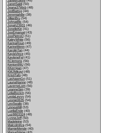
JaneenSeve
(45)
JanetSaldi
(50)
Jeana37Wxb
(48)
JedBattsg
(44)
JeremiahBe
(38)
JillianBru
(54)
JohnatBlc
(54)
Jonah23931
(46)
JonelleKin
(41)
JooEmanuel
(43)
JooPietroO
(51)
KaleyWhite
(56)
KarinaRoun
(49)
KarineMenn
(47)
KarolinTan
(44)
KaylaVince
(45)
KayleneFel
(41)
KClemons
(56)
Kenton99U
(56)
KKerrigan
(47)
KMJMikayl
(48)
KristiTafo
(48)
LashawnGri
(51)
LaunaNanne
(48)
LaverneLom
(56)
LeanneSim
(39)
LeliaBockm
(56)
LeolaLevvy
(54)
Leonie0635
(54)
LeoSwallo
(38)
LinneaWill
(53)
LuellaEnde
(40)
Luz8803324
(48)
LynneJeff
(50)
Madeleine
(53)
MalcolmKra
(54)
MamieMende
(40)
ManuelVanw
(43)