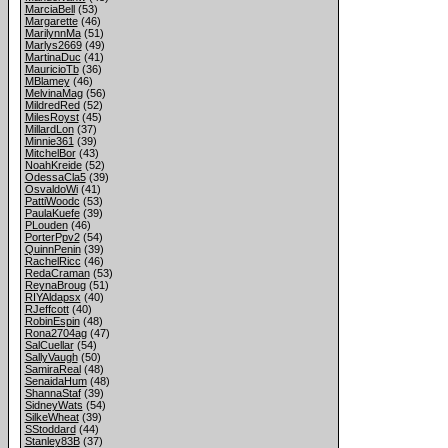
MarciaBell
(53)
Margarette
(46)
MarilynnMa
(51)
Marlys2669
(49)
MartinaDuc
(41)
MauricioTb
(36)
MBlamey
(46)
MelvinaMag
(56)
MildredRed
(52)
MilesRoyst
(45)
MillardLon
(37)
Minnie361
(39)
MitchelBor
(43)
NoahKreide
(52)
OdessaCla5
(39)
OsvaldoWi
(41)
PattiWoodc
(53)
PaulaKuefe
(39)
PLouden
(46)
PorterPpv2
(54)
QuinnPenin
(39)
RachelRicc
(46)
RedaCraman
(53)
ReynaBroug
(51)
RIYAldapsx
(40)
RJeffcott
(40)
RobinEspin
(48)
Rona2704ag
(47)
SalCuellar
(54)
SallyVaugh
(50)
SamiraReal
(48)
SenaidaHum
(48)
ShannaStaf
(39)
SidneyWats
(54)
SilkeWheat
(39)
SStoddard
(44)
Stanley83B
(37)