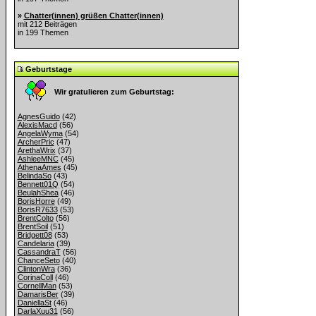
»
Chatter(innen) grüßen Chatter(innen)
mit 212 Beiträgen
in 199 Themen
Geburtstage
Wir gratulieren zum Geburtstag:
AgnesGuido
(42)
AlexisMacd
(56)
AngelaWyma
(54)
ArcherPric
(47)
ArethaWrix
(37)
AshleeMNC
(45)
AthenaAmes
(45)
BelindaSo
(43)
Bennett01Q
(54)
BeulahShea
(46)
BorisHorre
(49)
BorisR7633
(53)
BrentColto
(56)
BrentSoil
(51)
Bridgett08
(53)
Candelaria
(39)
CassandraT
(56)
ChanceSeto
(40)
ClintonWra
(36)
CorinaColl
(46)
CornellMan
(53)
DamarisBer
(39)
DaniellaSt
(46)
DarlaXuu31
(56)