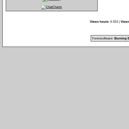
Views heute:
6.553 |
Views
Forensoftware:
Burning B