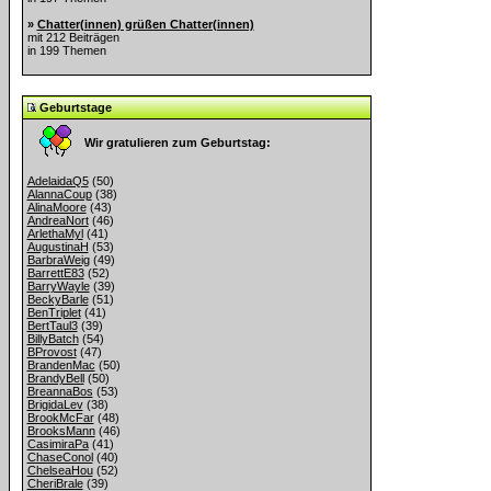
»
Chatter(innen) grüßen Chatter(innen)
mit 212 Beiträgen
in 199 Themen
Geburtstage
Wir gratulieren zum Geburtstag:
AdelaidaQ5
(50)
AlannaCoup
(38)
AlinaMoore
(43)
AndreaNort
(46)
ArlethaMyl
(41)
AugustinaH
(53)
BarbraWeig
(49)
BarrettE83
(52)
BarryWayle
(39)
BeckyBarle
(51)
BenTriplet
(41)
BertTaul3
(39)
BillyBatch
(54)
BProvost
(47)
BrandenMac
(50)
BrandyBell
(50)
BreannaBos
(53)
BrigidaLev
(38)
BrookMcFar
(48)
BrooksMann
(46)
CasimiraPa
(41)
ChaseConol
(40)
ChelseaHou
(52)
CheriBrale
(39)