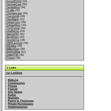
SyreetEVOS
(53)
TammieCanf
(50)
TaylahWort
(54)
TCollie
(43)
ThomasLawr
(52)
ThorstenAl
(49)
TitusBlack
(41)
TobiasToze
(39)
TobiasWors
(43)
TreyForste
(40)
UnaBarron
(54)
Valorie29X
(42)
VernitHors
(40)
VicenteTur
(39)
VMHLavon22
(49)
WEdden
(49)
WilliamDun
(39)
WinfredWat
(51)
ZellaH746
(36)
ZYount
(38)
Links
zur Linkliste
-
Bildung
-
Communitys
-
Firmen
-
Freizeit
-
Info-Seiten
-
Kultur
-
Nightlife
-
Partys in Thüringen
-
Private Homepages
-
Stadtmagazine