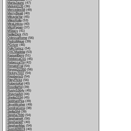
MartaJaunc
(47)
Melvin0135
(36)
Mercedes58
(49)
MerryBeatt
(40)
MikaylaYar
(45)
MilesRolla
(53)
MiraLinkou
(40)
MitziPagan
(37)
MStacy
(41)
NellieDick
(52)
OdessaRome
(56)
PedroMigue
(39)
PGriver
(46)
PollyTomcz
(54)
QXCMadelai
(53)
RaquelBerg
(51)
RebbecaC01
(45)
RebeccaThi
(42)
RenatoFral
(54)
ReyesD2350
(56)
Rickey7037
(54)
RigobertoS
(54)
RileyPicke
(56)
RobertoKel
(40)
RosellaHol
(39)
Rusty5364y
(45)
ShaynaAnt
(44)
Sheila3334
(45)
SiobhanPea
(39)
SkyeMcpher
(49)
SondraGera
(38)
StellaShil
(39)
Stepha7690
(54)
StephaineK
(56)
StephanieP
(40)
StephanMac
(54)
Sven409974
(40)