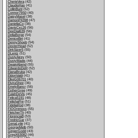
CherieVera
(42)
ClaudioHas
(41)
CollinBunt
(52)
Connor79S0
(40)
DaisyMasel
(38)
DamonP4398
(47)
DaniellaCo
(38)
DavisCxc26
(56)
DeeDial639
(56)
DellaBorge
(54)
DeniceBirt
(41)
DennyShoeb
(54)
DexterHead
(52)
DirkSizer5
(55)
DLentz
(51)
DustyAirey
(50)
DustyMadis
(44)
DwainAbend
(55)
EdwardoDeR
(52)
ElanaBruba
(42)
EldonValdi
(41)
ElkeG06701
(40)
ElviraShee
(36)
EmelyBancr
(56)
EstherGree
(49)
EulahDeVis
(45)
Felica5191
(48)
FelishaPre
(51)
FideliaRod
(38)
FIOOrenoxs
(55)
FletcherTh
(40)
FlorenciaB
(53)
FredricGar
(37)
GenaLytle
(41)
GeorgeMelb
(50)
GingerGodd
(43)
GregX63082
(44)