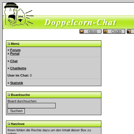
Menü
»
Forum
»
Portal
»
Chat
»
Chatikette
User im Chat:
0
»
Statistik
Boardsuche
Board durchsuchen:
Harzlove
Ihnen fehlen die Rechte dazu um den Inhalt dieser Box zu
sehen.