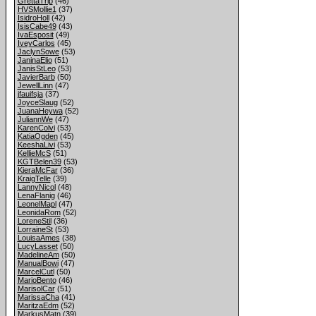
GrettaTrip
(46)
HVSMollie1
(37)
IsidroHoll
(42)
IsisCabe49
(43)
IvaEsposit
(49)
IveyCarlos
(45)
JaclynSowe
(53)
JaninaElio
(51)
JanisStLeo
(53)
JavierBarb
(50)
JewellLinn
(47)
jfauifsja
(37)
JoyceSlaug
(52)
JuanaHeywa
(52)
JuliannWe
(47)
KarenColvi
(53)
KatiaOgden
(45)
KeeshaLivi
(53)
KellieMcS
(51)
KGTBelen39
(53)
KieraMcFar
(36)
KraigTelle
(39)
LannyNicol
(48)
LenaFlanig
(46)
LeonelMapl
(47)
LeonidaRom
(52)
LoreneStil
(36)
LorraineSt
(53)
LouisaAmes
(38)
LucyLasset
(50)
MadelineAm
(50)
ManualBowi
(47)
MarcelCutl
(50)
MarioBento
(46)
MarisolCar
(51)
MarissaCha
(41)
MaritzaEdm
(52)
MarkusMatn
(39)