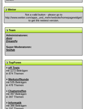
Wetter
Not a valid button - please go to
http://www.wetter.com/apps_und_mehr/website/homepagewidget/
to get the newest version.
Team
Administratoren:
Anni
Dreamfly
Super Moderatoren:
Steifah
TopForen
»
off Topic
mit 1172 Beiträgen
in 874 Themen
»
Werkstoffkunde
mit 535 Beiträgen
in 478 Themen
»
Chattertreffen
mit 497 Beiträgen
in 397 Themen
»
Informatik
mit 386 Beiträgen
in 197 Themen