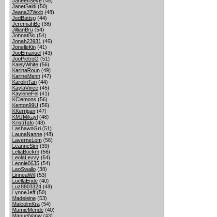
JaneenSeve
(45)
JanetSaldi
(50)
Jeana37Wxb
(48)
JedBattsg
(44)
JeremiahBe
(38)
JillianBru
(54)
JohnatBlc
(54)
Jonah23931
(46)
JonelleKin
(41)
JooEmanuel
(43)
JooPietroO
(51)
KaleyWhite
(56)
KarinaRoun
(49)
KarineMenn
(47)
KarolinTan
(44)
KaylaVince
(45)
KayleneFel
(41)
KClemons
(56)
Kenton99U
(56)
KKerrigan
(47)
KMJMikayl
(48)
KristiTafo
(48)
LashawnGri
(51)
LaunaNanne
(48)
LaverneLom
(56)
LeanneSim
(39)
LeliaBockm
(56)
LeolaLevvy
(54)
Leonie0635
(54)
LeoSwallo
(38)
LinneaWill
(53)
LuellaEnde
(40)
Luz8803324
(48)
LynneJeff
(50)
Madeleine
(53)
MalcolmKra
(54)
MamieMende
(40)
ManuelVanw
(43)