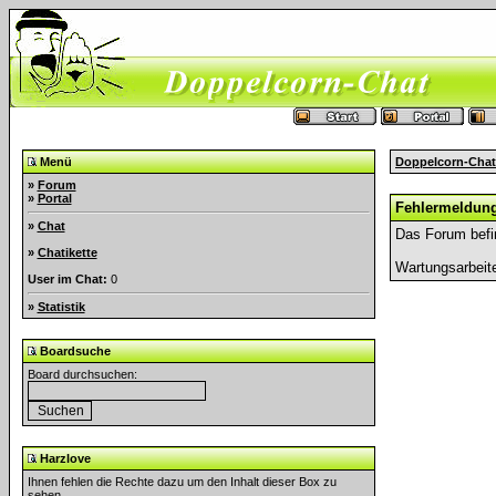
Menü
Doppelcorn-Chat
»
Forum
»
Portal
Fehlermeldun
»
Chat
Das Forum befi
»
Chatikette
Wartungsarbeit
User im Chat:
0
»
Statistik
Boardsuche
Board durchsuchen:
Harzlove
Ihnen fehlen die Rechte dazu um den Inhalt dieser Box zu
sehen.