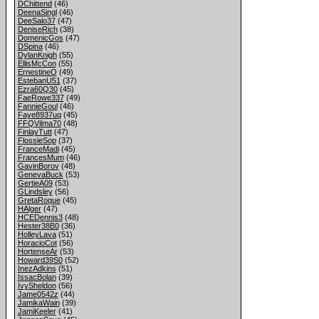
DChittend
(46)
DeenaSingl
(46)
DeeSalo37
(47)
DeniseRich
(38)
DomenicGos
(47)
DSpina
(46)
DylanKnigh
(55)
EllisMcCon
(55)
ErnestineO
(49)
EstebanU51
(37)
Ezra60Q30
(45)
FaeRowe337
(49)
FannieGoul
(46)
Faye8937uq
(45)
FFQVilma70
(48)
FinlayTutt
(47)
FlossieSop
(37)
FranceMadi
(45)
FrancesMum
(46)
GavinBorov
(48)
GenevaBuck
(53)
GertieA09
(53)
GLindsley
(56)
GretaRoque
(45)
HAlger
(47)
HCEDennis3
(48)
Hester38B0
(36)
HolleyLava
(51)
HoracioCot
(56)
HortenseAr
(53)
Howard39S0
(52)
InezAdkins
(51)
IssacBolan
(39)
IvySheldon
(56)
Jame0542z
(44)
JamikaWain
(39)
JamiKeeler
(41)