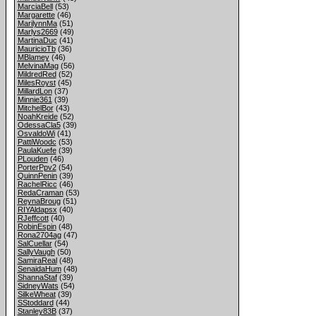
MarciaBell
(53)
Margarette
(46)
MarilynnMa
(51)
Marlys2669
(49)
MartinaDuc
(41)
MauricioTb
(36)
MBlamey
(46)
MelvinaMag
(56)
MildredRed
(52)
MilesRoyst
(45)
MillardLon
(37)
Minnie361
(39)
MitchelBor
(43)
NoahKreide
(52)
OdessaCla5
(39)
OsvaldoWi
(41)
PattiWoodc
(53)
PaulaKuefe
(39)
PLouden
(46)
PorterPpv2
(54)
QuinnPenin
(39)
RachelRicc
(46)
RedaCraman
(53)
ReynaBroug
(51)
RIYAldapsx
(40)
RJeffcott
(40)
RobinEspin
(48)
Rona2704ag
(47)
SalCuellar
(54)
SallyVaugh
(50)
SamiraReal
(48)
SenaidaHum
(48)
ShannaStaf
(39)
SidneyWats
(54)
SilkeWheat
(39)
SStoddard
(44)
Stanley83B
(37)