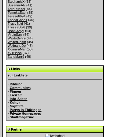
StephanieX
(53)
SuzanneAlv
(41)
TaraRussel
(44)
TemekaEast
(38)
Terese6694
(49)
ThedaGoad1
(46)
TracyBold
(41)
TressaDjy6
(39)
Usal9325gj
(54)
VirgieSanj
(54)
WaldoBehre
(44)
WalterRasm
(45)
WolfgangDo
(48)
XiomaraMar
(53)
YZIEloisa
(37)
ZaneMarr9
(49)
Links
zur Linkliste
-
Bildung
-
Communitys
-
Firmen
-
Freizeit
-
Info-Seiten
-
Kultur
-
Nightlife
-
Partys in Thüringen
-
Private Homepages
-
Stadtmagazine
Partner