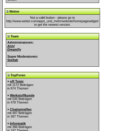
Wetter
Not a valid button - please go to
http://www.wetter.com/apps_und_mehr/website/homepagewidget/
to get the newest version.
Team
Administratoren:
Anni
Dreamfly
Super Moderatoren:
Steifah
TopForen
»
off Topic
mit 1172 Beiträgen
in 874 Themen
»
Werkstoffkunde
mit 535 Beiträgen
in 478 Themen
»
Chattertreffen
mit 497 Beiträgen
in 397 Themen
»
Informatik
mit 386 Beiträgen
in 197 Themen