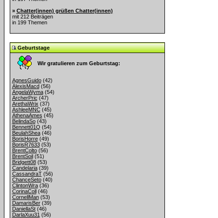
»
Chatter(innen) grüßen Chatter(innen)
mit 212 Beiträgen
in 199 Themen
Geburtstage
Wir gratulieren zum Geburtstag:
AgnesGuido
(42)
AlexisMacd
(56)
AngelaWyma
(54)
ArcherPric
(47)
ArethaWrix
(37)
AshleeMNC
(45)
AthenaAmes
(45)
BelindaSo
(43)
Bennett01Q
(54)
BeulahShea
(46)
BorisHorre
(49)
BorisR7633
(53)
BrentColto
(56)
BrentSoil
(51)
Bridgett08
(53)
Candelaria
(39)
CassandraT
(56)
ChanceSeto
(40)
ClintonWra
(36)
CorinaColl
(46)
CornellMan
(53)
DamarisBer
(39)
DaniellaSt
(46)
DarlaXuu31
(56)