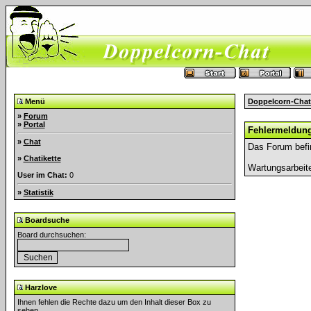
Menü
Doppelcorn-Chat
»
Forum
»
Portal
Fehlermeldun
»
Chat
Das Forum befi
»
Chatikette
Wartungsarbeit
User im Chat:
0
»
Statistik
Boardsuche
Board durchsuchen:
Harzlove
Ihnen fehlen die Rechte dazu um den Inhalt dieser Box zu
sehen.