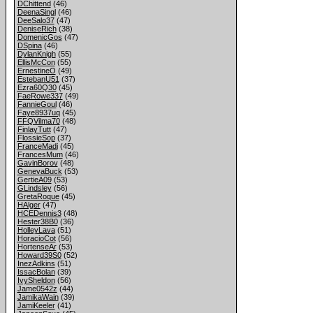
DChittend
(46)
DeenaSingl
(46)
DeeSalo37
(47)
DeniseRich
(38)
DomenicGos
(47)
DSpina
(46)
DylanKnigh
(55)
EllisMcCon
(55)
ErnestineO
(49)
EstebanU51
(37)
Ezra60Q30
(45)
FaeRowe337
(49)
FannieGoul
(46)
Faye8937uq
(45)
FFQVilma70
(48)
FinlayTutt
(47)
FlossieSop
(37)
FranceMadi
(45)
FrancesMum
(46)
GavinBorov
(48)
GenevaBuck
(53)
GertieA09
(53)
GLindsley
(56)
GretaRoque
(45)
HAlger
(47)
HCEDennis3
(48)
Hester38B0
(36)
HolleyLava
(51)
HoracioCot
(56)
HortenseAr
(53)
Howard39S0
(52)
InezAdkins
(51)
IssacBolan
(39)
IvySheldon
(56)
Jame0542z
(44)
JamikaWain
(39)
JamiKeeler
(41)