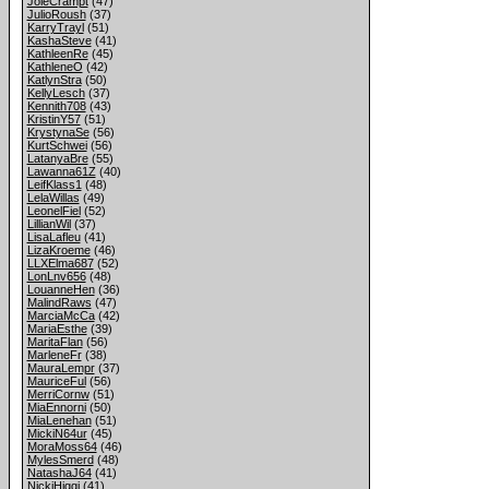
JoieCrampt
(47)
JulioRoush
(37)
KarryTrayl
(51)
KashaSteve
(41)
KathleenRe
(45)
KathleneO
(42)
KatlynStra
(50)
KellyLesch
(37)
Kennith708
(43)
KristinY57
(51)
KrystynaSe
(56)
KurtSchwei
(56)
LatanyaBre
(55)
Lawanna61Z
(40)
LeifKlass1
(48)
LelaWillas
(49)
LeonelFiel
(52)
LillianWil
(37)
LisaLafleu
(41)
LizaKroeme
(46)
LLXElma687
(52)
LonLnv656
(48)
LouanneHen
(36)
MalindRaws
(47)
MarciaMcCa
(42)
MariaEsthe
(39)
MaritaFlan
(56)
MarleneFr
(38)
MauraLempr
(37)
MauriceFul
(56)
MerriCornw
(51)
MiaEnnorni
(50)
MiaLenehan
(51)
MickiN64ur
(45)
MoraMoss64
(46)
MylesSmerd
(48)
NatashaJ64
(41)
NickiHiggi
(41)