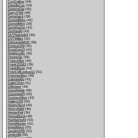
CurtGallow
(54)
DanelleCav
(54)
DarleneDal
(45)
Darryl74I6
(48)
DenishaLit
(38)
DonnellWes
(42)
DonnellWro
(39)
DorethaZim
(42)
DortheaKi
(43)
DUYNaomi04
(46)
DVTWilla1
(42)
EdmundoMOE
(56)
Enrique349
(45)
ErnaOop10
(41)
fgnjdgsvdfx
(36)
FlorineSis
(56)
FrancisBor
(44)
Frank25S63
(39)
FranklBuve
(54)
FreeCellLookup12
(51)
FreemanBoy
(49)
GabrieleBo
(41)
GaleChrist
(41)
GBrewer
(44)
GeneNettle
(46)
GiuseppePi
(55)
GustavoMoo
(43)
HalleyU59
(50)
HarleyNord
(44)
HenryKibbl
(46)
HesterPell
(36)
HoseaBurdi
(48)
Humberto44
(53)
HungMonter
(41)
IngridMayn
(55)
JaydenH95
(52)
JerilynBil
(56)