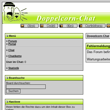
Menü
Doppelcorn-Chat
»
Forum
»
Portal
Fehlermeldung
»
Chat
Das Forum befin
»
Chatikette
Wartungsarbeit
User im Chat:
0
»
Statistik
Boardsuche
Board durchsuchen:
Harzlove
Ihnen fehlen die Rechte dazu um den Inhalt dieser Box zu
sehen.