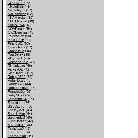
NickolasT9
(36)
NikoleDale
(49)
NikoleMyd7
(37)
NJOAdrienn
(52)
NKAMarcia4
(39)
NMTMarshal
(49)
NorrisT744
(48)
NQVFoster
(54)
OKCDianna2
(43)
PaigeVelez
(50)
Paulina24E
(44)
Pearl8102
(55)
QuinnHibbs
(37)
RachelleBr
(46)
RaulDerry
(46)
RDymock
(40)
RebbecaDeM
(47)
RichieNans
(49)
RickeyOjc
(42)
RicoDodd97
(52)
Robby95R2
(52)
RobertoEst
(45)
RodrickAul
(44)
RomeoLomax
(45)
RosalindBu
(52)
RubyNks88
(48)
SamanthaSh
(44)
SenaidaLe
(56)
SGJCathryn
(50)
ShelleyMcL
(43)
SherrieMon
(44)
StephenMB
(40)
SungHorner
(42)
SuzetteP31
(38)
TaylaNxo5
(47)
ThereseRe
(44)
Theron3998
(44)