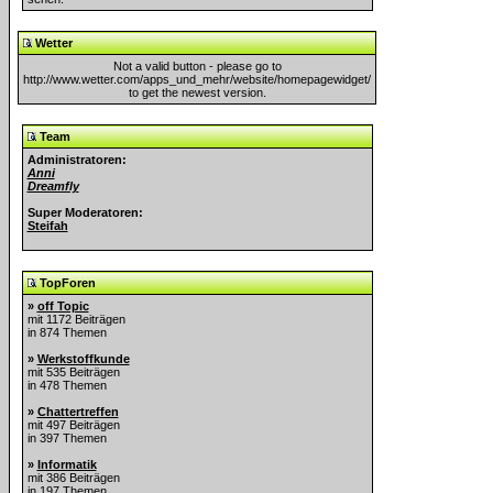
Wetter
Not a valid button - please go to
http://www.wetter.com/apps_und_mehr/website/homepagewidget/
to get the newest version.
Team
Administratoren:
Anni
Dreamfly
Super Moderatoren:
Steifah
TopForen
»
off Topic
mit 1172 Beiträgen
in 874 Themen
»
Werkstoffkunde
mit 535 Beiträgen
in 478 Themen
»
Chattertreffen
mit 497 Beiträgen
in 397 Themen
»
Informatik
mit 386 Beiträgen
in 197 Themen