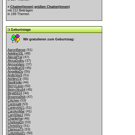
»
Chatter(innen) grüßen Chatter(innen)
mit 212 Beiträgen
in 199 Themen
Geburtstage
Wir gratulieren zum Geburtstag:
AaronBarwe
(51)
Adeline33L
(48)
AleciaPrat
(47)
AlysaDulhu
(37)
AlyssaVanc
(37)
AngelikaO9
(45)
AngelitaDu
(55)
ArdisVos5
(51)
AshleyCjr
(55)
BasilHolla
(44)
BerryLavin
(50)
BetsyXku54
(45)
Birgit5914
(44)
Breanna94A
(47)
CAchen
(53)
CarissaIli
(53)
Carley64Z1
(51)
CarolynMar
(41)
CarriDiaz2
(50)
CharlieHal
(46)
ChelseaDri
(53)
ChristiXzv
(51)
ClarissaTh
(53)
ColumbusFr
(50)