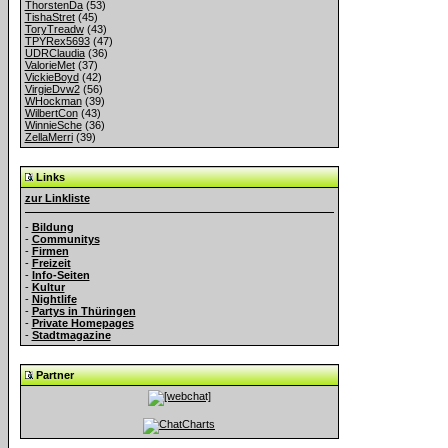
ThorstenDa
(53)
TishaStret
(45)
ToryTreadw
(43)
TPYRex5693
(47)
UDRClaudia
(36)
ValorieMet
(37)
VickieBoyd
(42)
VirgieDvw2
(56)
WHockman
(39)
WilbertCon
(43)
WinnieSche
(36)
ZellaMerri
(39)
Links
zur Linkliste
-
Bildung
-
Communitys
-
Firmen
-
Freizeit
-
Info-Seiten
-
Kultur
-
Nightlife
-
Partys in Thüringen
-
Private Homepages
-
Stadtmagazine
Partner