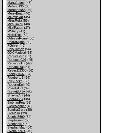
MartaJaunc
(47)
Melvin0135
(36)
Mercedes58
(49)
MerryBeatt
(40)
MikaylaYar
(45)
MilesRolla
(53)
MiraLinkou
(40)
MitziPagan
(37)
MStacy
(41)
NellieDick
(52)
OdessaRome
(56)
PedroMigue
(39)
PGriver
(46)
PollyTomcz
(54)
QXCMadelai
(53)
RaquelBerg
(51)
RebbecaC01
(45)
RebeccaThi
(42)
RenatoFral
(54)
ReyesD2350
(56)
Rickey7037
(54)
RigobertoS
(54)
RileyPicke
(56)
RobertoKel
(40)
RosellaHol
(39)
Rusty5364y
(45)
ShaynaAnt
(44)
Sheila3334
(45)
SiobhanPea
(39)
SkyeMcpher
(49)
SondraGera
(38)
StellaShil
(39)
Stepha7690
(54)
StephaineK
(56)
StephanieP
(40)
StephanMac
(54)
Sven409974
(40)