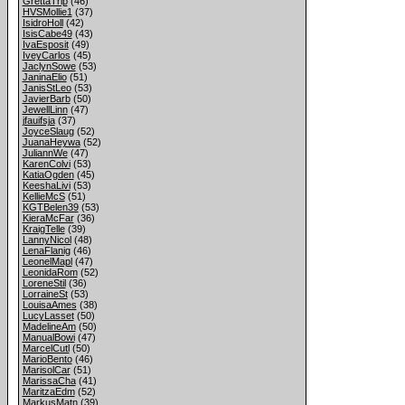
GrettaTrip
(46)
HVSMollie1
(37)
IsidroHoll
(42)
IsisCabe49
(43)
IvaEsposit
(49)
IveyCarlos
(45)
JaclynSowe
(53)
JaninaElio
(51)
JanisStLeo
(53)
JavierBarb
(50)
JewellLinn
(47)
jfauifsja
(37)
JoyceSlaug
(52)
JuanaHeywa
(52)
JuliannWe
(47)
KarenColvi
(53)
KatiaOgden
(45)
KeeshaLivi
(53)
KellieMcS
(51)
KGTBelen39
(53)
KieraMcFar
(36)
KraigTelle
(39)
LannyNicol
(48)
LenaFlanig
(46)
LeonelMapl
(47)
LeonidaRom
(52)
LoreneStil
(36)
LorraineSt
(53)
LouisaAmes
(38)
LucyLasset
(50)
MadelineAm
(50)
ManualBowi
(47)
MarcelCutl
(50)
MarioBento
(46)
MarisolCar
(51)
MarissaCha
(41)
MaritzaEdm
(52)
MarkusMatn
(39)