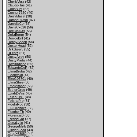
CherieVera
(42)
ClaudioHas
(41)
CollinBunt
(52)
Connor79S0
(40)
DaisyMasel
(38)
DamonP4398
(47)
DaniellaCo
(38)
DavisCxc26
(56)
DeeDial639
(56)
DellaBorge
(54)
DeniceBirt
(41)
DennyShoeb
(54)
DexterHead
(52)
DirkSizer5
(55)
DLentz
(51)
DustyAirey
(50)
DustyMadis
(44)
DwainAbend
(55)
EdwardoDeR
(52)
ElanaBruba
(42)
EldonValdi
(41)
ElkeG06701
(40)
ElviraShee
(36)
EmelyBancr
(56)
EstherGree
(49)
EulahDeVis
(45)
Felica5191
(48)
FelishaPre
(51)
FideliaRod
(38)
FIOOrenoxs
(55)
FletcherTh
(40)
FlorenciaB
(53)
FredricGar
(37)
GenaLytle
(41)
GeorgeMelb
(50)
GingerGodd
(43)
GregX63082
(44)