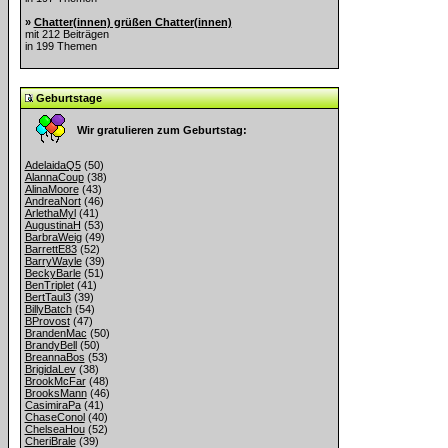
»
Chatter(innen) grüßen Chatter(innen)
mit 212 Beiträgen
in 199 Themen
Geburtstage
Wir gratulieren zum Geburtstag:
AdelaidaQ5
(50)
AlannaCoup
(38)
AlinaMoore
(43)
AndreaNort
(46)
ArlethaMyl
(41)
AugustinaH
(53)
BarbraWeig
(49)
BarrettE83
(52)
BarryWayle
(39)
BeckyBarle
(51)
BenTriplet
(41)
BertTaul3
(39)
BillyBatch
(54)
BProvost
(47)
BrandenMac
(50)
BrandyBell
(50)
BreannaBos
(53)
BrigidaLev
(38)
BrookMcFar
(48)
BrooksMann
(46)
CasimiraPa
(41)
ChaseConol
(40)
ChelseaHou
(52)
CheriBrale
(39)