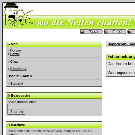
Menü
Doppelcorn-Chat
»
Forum
»
Portal
Fehlermeldun
»
Chat
Das Forum befi
»
Chatikette
Wartungsarbeit
User im Chat:
0
»
Statistik
Boardsuche
Board durchsuchen:
Harzlove
Ihnen fehlen die Rechte dazu um den Inhalt dieser Box zu
sehen.