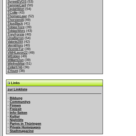
SyreetEVOS
(53)
TammieCanf
(50)
TaylahWort
(54)
TCollie
(43)
ThomasLawr
(52)
ThorstenAl
(49)
TitusBlack
(41)
TobiasToze
(39)
TobiasWors
(43)
TreyForste
(40)
UnaBarron
(54)
Valorie29X
(42)
VernitHors
(40)
VicenteTur
(39)
VMHLavon22
(49)
WEdden
(49)
WilliamDun
(39)
WinfredWat
(51)
ZellaH746
(36)
ZYount
(38)
Links
zur Linkliste
-
Bildung
-
Communitys
-
Firmen
-
Freizeit
-
Info-Seiten
-
Kultur
-
Nightlife
-
Partys in Thüringen
-
Private Homepages
-
Stadtmagazine