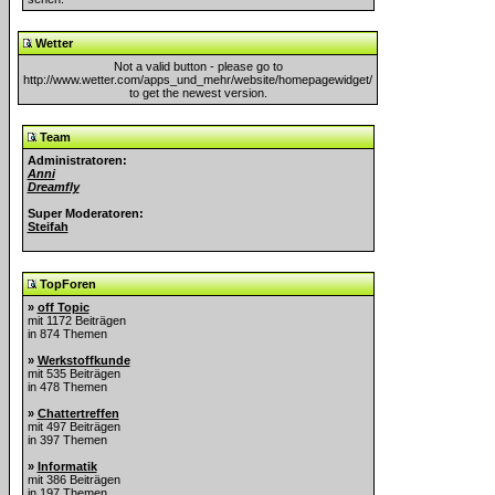
Wetter
Not a valid button - please go to
http://www.wetter.com/apps_und_mehr/website/homepagewidget/
to get the newest version.
Team
Administratoren:
Anni
Dreamfly
Super Moderatoren:
Steifah
TopForen
»
off Topic
mit 1172 Beiträgen
in 874 Themen
»
Werkstoffkunde
mit 535 Beiträgen
in 478 Themen
»
Chattertreffen
mit 497 Beiträgen
in 397 Themen
»
Informatik
mit 386 Beiträgen
in 197 Themen