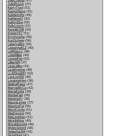
JoieCrampt
(47)
JulioRoush
(37)
KarryTrayl
(51)
KashaSteve
(41)
KathleenRe
(45)
KathleneO
(42)
KatlynStra
(50)
KellyLesch
(37)
Kennith708
(43)
KristinY57
(51)
KrystynaSe
(56)
KurtSchwei
(56)
LatanyaBre
(55)
Lawanna61Z
(40)
LeifKlass1
(48)
LelaWillas
(49)
LeonelFiel
(52)
LillianWil
(37)
LisaLafleu
(41)
LizaKroeme
(46)
LLXElma687
(52)
LonLnv656
(48)
LouanneHen
(36)
MalindRaws
(47)
MarciaMcCa
(42)
MariaEsthe
(39)
MaritaFlan
(56)
MarleneFr
(38)
MauraLempr
(37)
MauriceFul
(56)
MerriCornw
(51)
MiaEnnorni
(50)
MiaLenehan
(51)
MickiN64ur
(45)
MoraMoss64
(46)
MylesSmerd
(48)
NatashaJ64
(41)
NickiHiggi
(41)