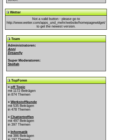
Wetter
Not a valid button - please go to
http://www.wetter.com/apps_und_mehr/website/homepagewidget/
to get the newest version.
Team
Administratoren:
Anni
Dreamfly
Super Moderatoren:
Steifah
TopForen
»
off Topic
mit 1172 Beiträgen
in 874 Themen
»
Werkstoffkunde
mit 535 Beiträgen
in 478 Themen
»
Chattertreffen
mit 497 Beiträgen
in 397 Themen
»
Informatik
mit 386 Beiträgen
in 197 Themen