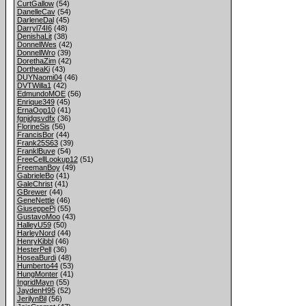
CurtGallow
(54)
DanelleCav
(54)
DarleneDal
(45)
Darryl74I6
(48)
DenishaLit
(38)
DonnellWes
(42)
DonnellWro
(39)
DorethaZim
(42)
DortheaKi
(43)
DUYNaomi04
(46)
DVTWilla1
(42)
EdmundoMOE
(56)
Enrique349
(45)
ErnaOop10
(41)
fgnjdgsvdfx
(36)
FlorineSis
(56)
FrancisBor
(44)
Frank25S63
(39)
FranklBuve
(54)
FreeCellLookup12
(51)
FreemanBoy
(49)
GabrieleBo
(41)
GaleChrist
(41)
GBrewer
(44)
GeneNettle
(46)
GiuseppePi
(55)
GustavoMoo
(43)
HalleyU59
(50)
HarleyNord
(44)
HenryKibbl
(46)
HesterPell
(36)
HoseaBurdi
(48)
Humberto44
(53)
HungMonter
(41)
IngridMayn
(55)
JaydenH95
(52)
JerilynBil
(56)