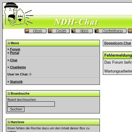
Menü
Doppelcorn-Chat
»
Forum
»
Portal
Fehlermeldung
»
Chat
Das Forum befin
»
Chatikette
Wartungsarbeit
User im Chat:
0
»
Statistik
Boardsuche
Board durchsuchen:
Harzlove
Ihnen fehlen die Rechte dazu um den Inhalt dieser Box zu
sehen.