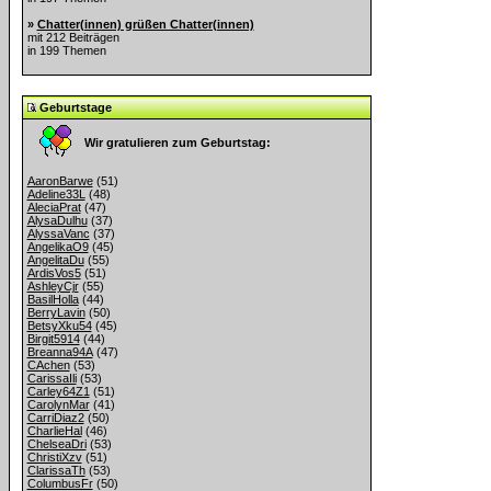
»
Chatter(innen) grüßen Chatter(innen)
mit 212 Beiträgen
in 199 Themen
Geburtstage
Wir gratulieren zum Geburtstag:
AaronBarwe
(51)
Adeline33L
(48)
AleciaPrat
(47)
AlysaDulhu
(37)
AlyssaVanc
(37)
AngelikaO9
(45)
AngelitaDu
(55)
ArdisVos5
(51)
AshleyCjr
(55)
BasilHolla
(44)
BerryLavin
(50)
BetsyXku54
(45)
Birgit5914
(44)
Breanna94A
(47)
CAchen
(53)
CarissaIli
(53)
Carley64Z1
(51)
CarolynMar
(41)
CarriDiaz2
(50)
CharlieHal
(46)
ChelseaDri
(53)
ChristiXzv
(51)
ClarissaTh
(53)
ColumbusFr
(50)