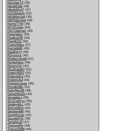
NickolasT9
(36)
NikoleDale
(49)
NikoleMyd7
(37)
NJOAdrienn
(52)
NKAMarcia4
(39)
NMTMarshal
(49)
NorrisT744
(48)
NQVFoster
(54)
OKCDianna2
(43)
PaigeVelez
(50)
Paulina24E
(44)
Pearl8102
(55)
QuinnHibbs
(37)
RachelleBr
(46)
RaulDerry
(46)
RDymock
(40)
RebbecaDeM
(47)
RichieNans
(49)
RickeyOjc
(42)
RicoDodd97
(52)
Robby95R2
(52)
RobertoEst
(45)
RodrickAul
(44)
RomeoLomax
(45)
RosalindBu
(52)
RubyNks88
(48)
SamanthaSh
(44)
SenaidaLe
(56)
SGJCathryn
(50)
ShelleyMcL
(43)
SherrieMon
(44)
StephenMB
(40)
SungHorner
(42)
SuzetteP31
(38)
TaylaNxo5
(47)
ThereseRe
(44)
Theron3998
(44)