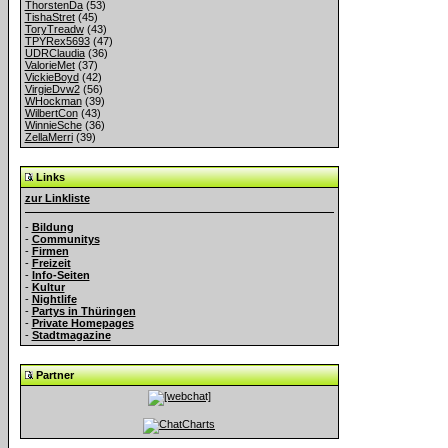
ThorstenDa
(53)
TishaStret
(45)
ToryTreadw
(43)
TPYRex5693
(47)
UDRClaudia
(36)
ValorieMet
(37)
VickieBoyd
(42)
VirgieDvw2
(56)
WHockman
(39)
WilbertCon
(43)
WinnieSche
(36)
ZellaMerri
(39)
Links
zur Linkliste
-
Bildung
-
Communitys
-
Firmen
-
Freizeit
-
Info-Seiten
-
Kultur
-
Nightlife
-
Partys in Thüringen
-
Private Homepages
-
Stadtmagazine
Partner