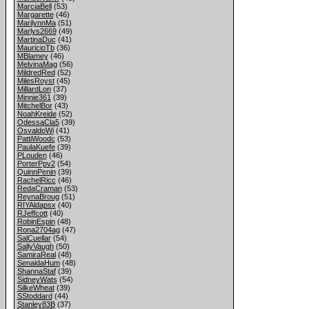
MarciaBell
(53)
Margarette
(46)
MarilynnMa
(51)
Marlys2669
(49)
MartinaDuc
(41)
MauricioTb
(36)
MBlamey
(46)
MelvinaMag
(56)
MildredRed
(52)
MilesRoyst
(45)
MillardLon
(37)
Minnie361
(39)
MitchelBor
(43)
NoahKreide
(52)
OdessaCla5
(39)
OsvaldoWi
(41)
PattiWoodc
(53)
PaulaKuefe
(39)
PLouden
(46)
PorterPpv2
(54)
QuinnPenin
(39)
RachelRicc
(46)
RedaCraman
(53)
ReynaBroug
(51)
RIYAldapsx
(40)
RJeffcott
(40)
RobinEspin
(48)
Rona2704ag
(47)
SalCuellar
(54)
SallyVaugh
(50)
SamiraReal
(48)
SenaidaHum
(48)
ShannaStaf
(39)
SidneyWats
(54)
SilkeWheat
(39)
SStoddard
(44)
Stanley83B
(37)