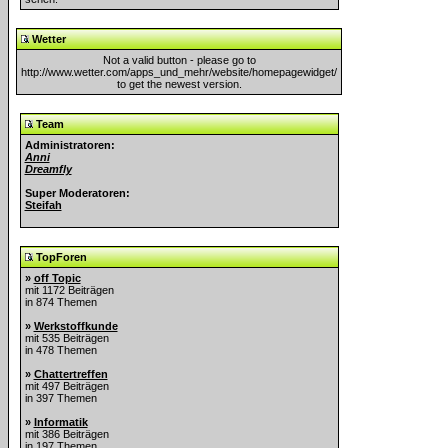
Wetter
Not a valid button - please go to
http://www.wetter.com/apps_und_mehr/website/homepagewidget/
to get the newest version.
Team
Administratoren:
Anni
Dreamfly
Super Moderatoren:
Steifah
TopForen
»
off Topic
mit 1172 Beiträgen
in 874 Themen
»
Werkstoffkunde
mit 535 Beiträgen
in 478 Themen
»
Chattertreffen
mit 497 Beiträgen
in 397 Themen
»
Informatik
mit 386 Beiträgen
in 197 Themen