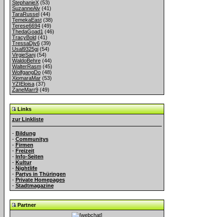
StephanieX
(53)
SuzanneAlv
(41)
TaraRussel
(44)
TemekaEast
(38)
Terese6694
(49)
ThedaGoad1
(46)
TracyBold
(41)
TressaDjy6
(39)
Usal9325gj
(54)
VirgieSanj
(54)
WaldoBehre
(44)
WalterRasm
(45)
WolfgangDo
(48)
XiomaraMar
(53)
YZIEloisa
(37)
ZaneMarr9
(49)
Links
zur Linkliste
-
Bildung
-
Communitys
-
Firmen
-
Freizeit
-
Info-Seiten
-
Kultur
-
Nightlife
-
Partys in Thüringen
-
Private Homepages
-
Stadtmagazine
Partner