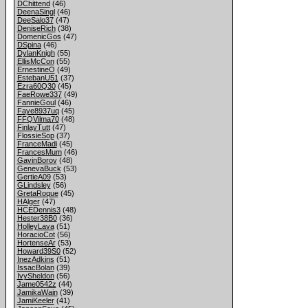
DChittend
(46)
DeenaSingl
(46)
DeeSalo37
(47)
DeniseRich
(38)
DomenicGos
(47)
DSpina
(46)
DylanKnigh
(55)
EllisMcCon
(55)
ErnestineO
(49)
EstebanU51
(37)
Ezra60Q30
(45)
FaeRowe337
(49)
FannieGoul
(46)
Faye8937uq
(45)
FFQVilma70
(48)
FinlayTutt
(47)
FlossieSop
(37)
FranceMadi
(45)
FrancesMum
(46)
GavinBorov
(48)
GenevaBuck
(53)
GertieA09
(53)
GLindsley
(56)
GretaRoque
(45)
HAlger
(47)
HCEDennis3
(48)
Hester38B0
(36)
HolleyLava
(51)
HoracioCot
(56)
HortenseAr
(53)
Howard39S0
(52)
InezAdkins
(51)
IssacBolan
(39)
IvySheldon
(56)
Jame0542z
(44)
JamikaWain
(39)
JamiKeeler
(41)