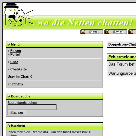
Menü
Doppelcorn-Chat
»
Forum
»
Portal
Fehlermeldun
»
Chat
Das Forum befi
»
Chatikette
Wartungsarbeit
User im Chat:
0
»
Statistik
Boardsuche
Board durchsuchen:
Harzlove
Ihnen fehlen die Rechte dazu um den Inhalt dieser Box zu
sehen.