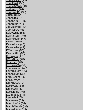
JaneenSeve
(45)
JanetSaldi
(50)
Jeana37Wxb
(48)
JedBattsg
(44)
JeremiahBe
(38)
JillianBru
(54)
JohnatBlc
(54)
Jonah23931
(46)
JonelleKin
(41)
JooEmanuel
(43)
JooPietroO
(51)
KaleyWhite
(56)
KarinaRoun
(49)
KarineMenn
(47)
KarolinTan
(44)
KaylaVince
(45)
KayleneFel
(41)
KClemons
(56)
Kenton99U
(56)
KKerrigan
(47)
KMJMikayl
(48)
KristiTafo
(48)
LashawnGri
(51)
LaunaNanne
(48)
LaverneLom
(56)
LeanneSim
(39)
LeliaBockm
(56)
LeolaLevvy
(54)
Leonie0635
(54)
LeoSwallo
(38)
LinneaWill
(53)
LuellaEnde
(40)
Luz8803324
(48)
LynneJeff
(50)
Madeleine
(53)
MalcolmKra
(54)
MamieMende
(40)
ManuelVanw
(43)