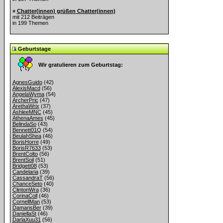
»
Chatter(innen) grüßen Chatter(innen)
mit 212 Beiträgen
in 199 Themen
Geburtstage
Wir gratulieren zum Geburtstag:
AgnesGuido
(42)
AlexisMacd
(56)
AngelaWyma
(54)
ArcherPric
(47)
ArethaWrix
(37)
AshleeMNC
(45)
AthenaAmes
(45)
BelindaSo
(43)
Bennett01Q
(54)
BeulahShea
(46)
BorisHorre
(49)
BorisR7633
(53)
BrentColto
(56)
BrentSoil
(51)
Bridgett08
(53)
Candelaria
(39)
CassandraT
(56)
ChanceSeto
(40)
ClintonWra
(36)
CorinaColl
(46)
CornellMan
(53)
DamarisBer
(39)
DaniellaSt
(46)
DarlaXuu31
(56)