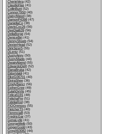
CherieVera
(42)
ClaudioHas
(41)
CollinBunt
(52)
Connor79S0
(40)
DaisyMasel
(38)
DamonP4398
(47)
DaniellaCo
(38)
DavisCxc26
(56)
DeeDial639
(56)
DellaBorge
(54)
DeniceBirt
(41)
DennyShoeb
(54)
DexterHead
(52)
DirkSizer5
(55)
DLentz
(51)
DustyAirey
(50)
DustyMadis
(44)
DwainAbend
(55)
EdwardoDeR
(52)
ElanaBruba
(42)
EldonValdi
(41)
ElkeG06701
(40)
ElviraShee
(36)
EmelyBancr
(56)
EstherGree
(49)
EulahDeVis
(45)
Felica5191
(48)
FelishaPre
(51)
FideliaRod
(38)
FIOOrenoxs
(55)
FletcherTh
(40)
FlorenciaB
(53)
FredricGar
(37)
GenaLytle
(41)
GeorgeMelb
(50)
GingerGodd
(43)
GregX63082
(44)