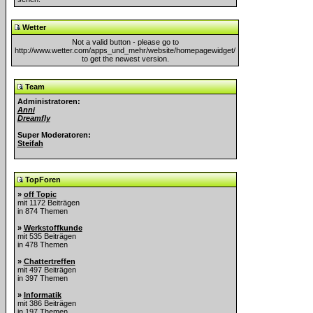
Wetter
Not a valid button - please go to
http://www.wetter.com/apps_und_mehr/website/homepagewidget/
to get the newest version.
Team
Administratoren:
Anni
Dreamfly
Super Moderatoren:
Steifah
TopForen
»
off Topic
mit 1172 Beiträgen
in 874 Themen
»
Werkstoffkunde
mit 535 Beiträgen
in 478 Themen
»
Chattertreffen
mit 497 Beiträgen
in 397 Themen
»
Informatik
mit 386 Beiträgen
in 197 Themen