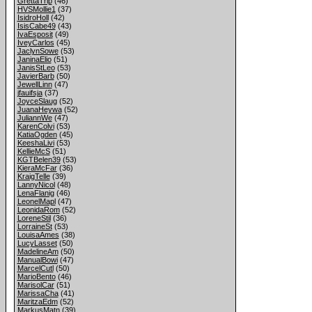
GrettaTrip
(46)
HVSMollie1
(37)
IsidroHoll
(42)
IsisCabe49
(43)
IvaEsposit
(49)
IveyCarlos
(45)
JaclynSowe
(53)
JaninaElio
(51)
JanisStLeo
(53)
JavierBarb
(50)
JewellLinn
(47)
jfauifsja
(37)
JoyceSlaug
(52)
JuanaHeywa
(52)
JuliannWe
(47)
KarenColvi
(53)
KatiaOgden
(45)
KeeshaLivi
(53)
KellieMcS
(51)
KGTBelen39
(53)
KieraMcFar
(36)
KraigTelle
(39)
LannyNicol
(48)
LenaFlanig
(46)
LeonelMapl
(47)
LeonidaRom
(52)
LoreneStil
(36)
LorraineSt
(53)
LouisaAmes
(38)
LucyLasset
(50)
MadelineAm
(50)
ManualBowi
(47)
MarcelCutl
(50)
MarioBento
(46)
MarisolCar
(51)
MarissaCha
(41)
MaritzaEdm
(52)
MarkusMatn
(39)