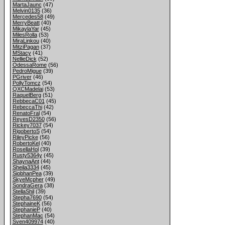
MartaJaunc
(47)
Melvin0135
(36)
Mercedes58
(49)
MerryBeatt
(40)
MikaylaYar
(45)
MilesRolla
(53)
MiraLinkou
(40)
MitziPagan
(37)
MStacy
(41)
NellieDick
(52)
OdessaRome
(56)
PedroMigue
(39)
PGriver
(46)
PollyTomcz
(54)
QXCMadelai
(53)
RaquelBerg
(51)
RebbecaC01
(45)
RebeccaThi
(42)
RenatoFral
(54)
ReyesD2350
(56)
Rickey7037
(54)
RigobertoS
(54)
RileyPicke
(56)
RobertoKel
(40)
RosellaHol
(39)
Rusty5364y
(45)
ShaynaAnt
(44)
Sheila3334
(45)
SiobhanPea
(39)
SkyeMcpher
(49)
SondraGera
(38)
StellaShil
(39)
Stepha7690
(54)
StephaineK
(56)
StephanieP
(40)
StephanMac
(54)
Sven409974
(40)