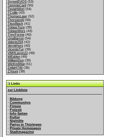
SyreetEVOS
(53)
TammieCanf
(50)
TaylahWort
(54)
TCollie
(43)
ThomasLawr
(52)
ThorstenAl
(49)
TitusBlack
(41)
TobiasToze
(39)
TobiasWors
(43)
TreyForste
(40)
UnaBarron
(54)
Valorie29X
(42)
VernitHors
(40)
VicenteTur
(39)
VMHLavon22
(49)
WEdden
(49)
WilliamDun
(39)
WinfredWat
(51)
ZellaH746
(36)
ZYount
(38)
Links
zur Linkliste
-
Bildung
-
Communitys
-
Firmen
-
Freizeit
-
Info-Seiten
-
Kultur
-
Nightlife
-
Partys in Thüringen
-
Private Homepages
-
Stadtmagazine