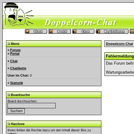
Menü
Doppelcorn-Chat
»
Forum
»
Portal
Fehlermeldung
»
Chat
Das Forum befin
»
Chatikette
Wartungsarbeit
User im Chat:
0
»
Statistik
Boardsuche
Board durchsuchen:
Harzlove
Ihnen fehlen die Rechte dazu um den Inhalt dieser Box zu
sehen.