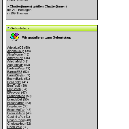
»
Chatter(innen) grüßen Chatter(innen)
mit 212 Beiträgen
in 199 Themen
Geburtstage
Wir gratulieren zum Geburtstag:
AdelaidaQ5
(50)
AlannaCoup
(38)
AlinaMoore
(43)
AndreaNort
(46)
ArlethaMyl
(41)
AugustinaH
(53)
BarbraWeig
(49)
BarrettE83
(52)
BarryWayle
(39)
BeckyBarle
(51)
BenTriplet
(41)
BertTaul3
(39)
BillyBatch
(54)
BProvost
(47)
BrandenMac
(50)
BrandyBell
(50)
BreannaBos
(53)
BrigidaLev
(38)
BrookMcFar
(48)
BrooksMann
(46)
CasimiraPa
(41)
ChaseConol
(40)
ChelseaHou
(52)
CheriBrale
(39)