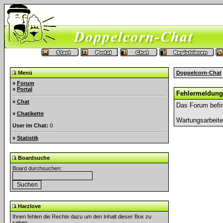
Menü
Doppelcorn-Chat
»
Forum
»
Portal
Fehlermeldung
»
Chat
Das Forum befin
»
Chatikette
Wartungsarbeit
User im Chat:
0
»
Statistik
Boardsuche
Board durchsuchen:
Harzlove
Ihnen fehlen die Rechte dazu um den Inhalt dieser Box zu
sehen.