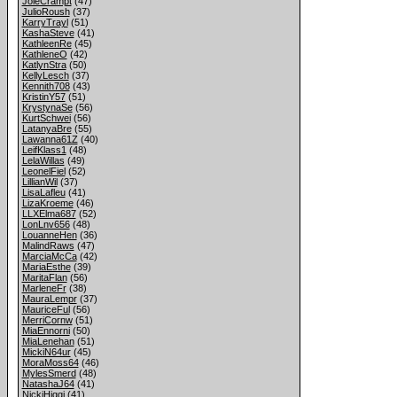
JoieCrampt
(47)
JulioRoush
(37)
KarryTrayl
(51)
KashaSteve
(41)
KathleenRe
(45)
KathleneO
(42)
KatlynStra
(50)
KellyLesch
(37)
Kennith708
(43)
KristinY57
(51)
KrystynaSe
(56)
KurtSchwei
(56)
LatanyaBre
(55)
Lawanna61Z
(40)
LeifKlass1
(48)
LelaWillas
(49)
LeonelFiel
(52)
LillianWil
(37)
LisaLafleu
(41)
LizaKroeme
(46)
LLXElma687
(52)
LonLnv656
(48)
LouanneHen
(36)
MalindRaws
(47)
MarciaMcCa
(42)
MariaEsthe
(39)
MaritaFlan
(56)
MarleneFr
(38)
MauraLempr
(37)
MauriceFul
(56)
MerriCornw
(51)
MiaEnnorni
(50)
MiaLenehan
(51)
MickiN64ur
(45)
MoraMoss64
(46)
MylesSmerd
(48)
NatashaJ64
(41)
NickiHiggi
(41)