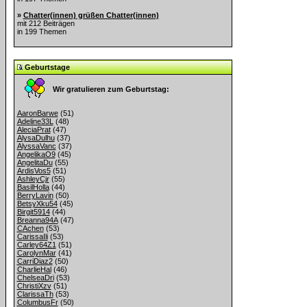
»
Chatter(innen) grüßen Chatter(innen)
mit 212 Beiträgen
in 199 Themen
Geburtstage
Wir gratulieren zum Geburtstag:
AaronBarwe
(51)
Adeline33L
(48)
AleciaPrat
(47)
AlysaDulhu
(37)
AlyssaVanc
(37)
AngelikaO9
(45)
AngelitaDu
(55)
ArdisVos5
(51)
AshleyCjr
(55)
BasilHolla
(44)
BerryLavin
(50)
BetsyXku54
(45)
Birgit5914
(44)
Breanna94A
(47)
CAchen
(53)
CarissaIli
(53)
Carley64Z1
(51)
CarolynMar
(41)
CarriDiaz2
(50)
CharlieHal
(46)
ChelseaDri
(53)
ChristiXzv
(51)
ClarissaTh
(53)
ColumbusFr
(50)