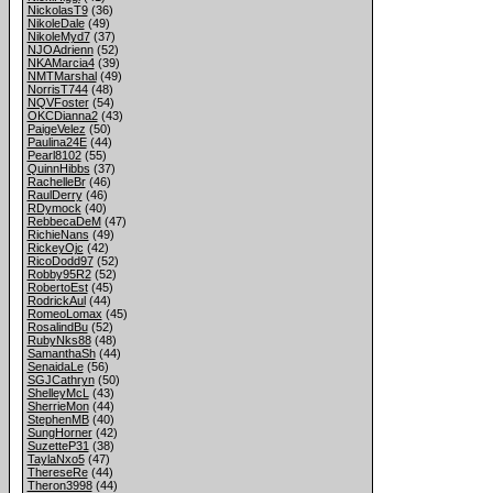
NickolasT9
(36)
NikoleDale
(49)
NikoleMyd7
(37)
NJOAdrienn
(52)
NKAMarcia4
(39)
NMTMarshal
(49)
NorrisT744
(48)
NQVFoster
(54)
OKCDianna2
(43)
PaigeVelez
(50)
Paulina24E
(44)
Pearl8102
(55)
QuinnHibbs
(37)
RachelleBr
(46)
RaulDerry
(46)
RDymock
(40)
RebbecaDeM
(47)
RichieNans
(49)
RickeyOjc
(42)
RicoDodd97
(52)
Robby95R2
(52)
RobertoEst
(45)
RodrickAul
(44)
RomeoLomax
(45)
RosalindBu
(52)
RubyNks88
(48)
SamanthaSh
(44)
SenaidaLe
(56)
SGJCathryn
(50)
ShelleyMcL
(43)
SherrieMon
(44)
StephenMB
(40)
SungHorner
(42)
SuzetteP31
(38)
TaylaNxo5
(47)
ThereseRe
(44)
Theron3998
(44)