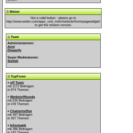
Wetter
Not a valid button - please go to
http://www.wetter.com/apps_und_mehr/website/homepagewidget/
to get the newest version.
Team
Administratoren:
Anni
Dreamfly
Super Moderatoren:
Steifah
TopForen
»
off Topic
mit 1172 Beiträgen
in 874 Themen
»
Werkstoffkunde
mit 535 Beiträgen
in 478 Themen
»
Chattertreffen
mit 497 Beiträgen
in 397 Themen
»
Informatik
mit 386 Beiträgen
in 197 Themen