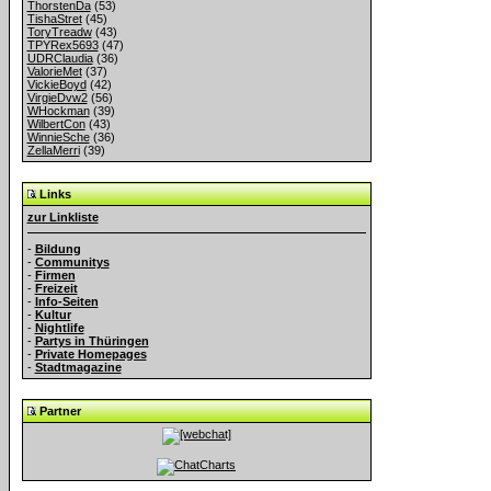
ThorstenDa
(53)
TishaStret
(45)
ToryTreadw
(43)
TPYRex5693
(47)
UDRClaudia
(36)
ValorieMet
(37)
VickieBoyd
(42)
VirgieDvw2
(56)
WHockman
(39)
WilbertCon
(43)
WinnieSche
(36)
ZellaMerri
(39)
Links
zur Linkliste
-
Bildung
-
Communitys
-
Firmen
-
Freizeit
-
Info-Seiten
-
Kultur
-
Nightlife
-
Partys in Thüringen
-
Private Homepages
-
Stadtmagazine
Partner