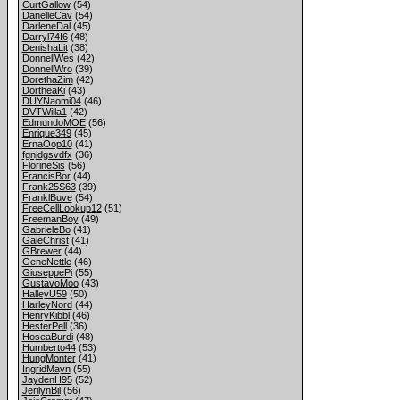
CurtGallow
(54)
DanelleCav
(54)
DarleneDal
(45)
Darryl74I6
(48)
DenishaLit
(38)
DonnellWes
(42)
DonnellWro
(39)
DorethaZim
(42)
DortheaKi
(43)
DUYNaomi04
(46)
DVTWilla1
(42)
EdmundoMOE
(56)
Enrique349
(45)
ErnaOop10
(41)
fgnjdgsvdfx
(36)
FlorineSis
(56)
FrancisBor
(44)
Frank25S63
(39)
FranklBuve
(54)
FreeCellLookup12
(51)
FreemanBoy
(49)
GabrieleBo
(41)
GaleChrist
(41)
GBrewer
(44)
GeneNettle
(46)
GiuseppePi
(55)
GustavoMoo
(43)
HalleyU59
(50)
HarleyNord
(44)
HenryKibbl
(46)
HesterPell
(36)
HoseaBurdi
(48)
Humberto44
(53)
HungMonter
(41)
IngridMayn
(55)
JaydenH95
(52)
JerilynBil
(56)