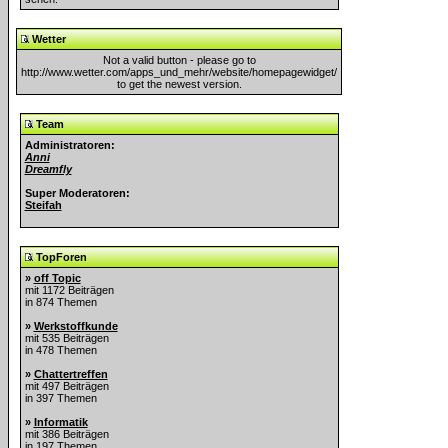
Wetter
Not a valid button - please go to
http://www.wetter.com/apps_und_mehr/website/homepagewidget/
to get the newest version.
Team
Administratoren:
Anni
Dreamfly
Super Moderatoren:
Steifah
TopForen
»
off Topic
mit 1172 Beiträgen
in 874 Themen
»
Werkstoffkunde
mit 535 Beiträgen
in 478 Themen
»
Chattertreffen
mit 497 Beiträgen
in 397 Themen
»
Informatik
mit 386 Beiträgen
in 197 Themen