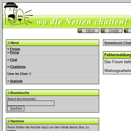
Menü
Doppelcorn-Chat
»
Forum
»
Portal
Fehlermeldun
»
Chat
Das Forum befi
»
Chatikette
Wartungsarbeit
User im Chat:
0
»
Statistik
Boardsuche
Board durchsuchen:
Harzlove
Ihnen fehlen die Rechte dazu um den Inhalt dieser Box zu
sehen.