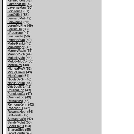
KennethGot
(41)
LakeshaShe
(42)
LaverneMan
(50)
LeiaJones
(51)
LeoC95xij
(55)
LeonardMul
(49)
Loewe061
(65)
LorenMcPhe
(49)
LorrineHo
(38)
LRestrepo
(47)
LuisLundie
(50)
LyndonStau
(42)
MabelRanki
(45)
MaiVandegr
(42)
MarcyWasin
(56)
MarianoSch
(44)
MckinleyMo
(44)
MelodyMcCo
(36)
MerrillNav
(40)
MicheaPAW
(51)
MiquelHawk
(49)
MitziCoggi
(54)
NicoleDeGr
(46)
NoellaShum
(44)
OtisBou571
(42)
PaulinaQab
(43)
PenelopeCa
(47)
QuentinLoc
(49)
ReinaldoVi
(48)
RemonaKenn
(42)
Rosella211
(42)
RowenaHest
(54)
SalNeville
(42)
SamanthaSp
(42)
SandyMcInt
(55)
ShariFay81
(54)
SharonShiv
(55)
SkyeCourtn
(45)