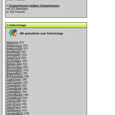
»
Chatter(innen) grüßen Chatter(innen)
mit 212 Beiträgen
in 199 Themen
Geburtstage
Wir gratulieren zum Geburtstag:
ADarringt
(51)
AndersonCo
(41)
AnjaGxz039
(37)
Anneliese0
(42)
AnnmariePr
(53)
AntoinFoye
(55)
ArcherMaur
(55)
BethanyAke
(51)
BevJacobso
(55)
BreannaW27
(52)
BriannaMcK
(39)
BVFReed166
(38)
CarloGreav
(38)
CDOJustine
(42)
ChanelNick
(50)
ChangBradf
(38)
CharlaMear
(50)
ChongBook0
(46)
CindaBeach
(52)
ClarenceMi
(46)
DarrylCoon
(49)
DebraFisch
(45)
DEIMaurice
(42)
DemetraMcQ
(44)