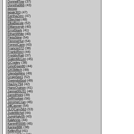
DonnellTow
(37)
Doretha966
(43)
dwoqq
lapak303
(47)
EarthaZerc
(47)
EBechtel
(48)
ElbaBassle
(52)
EMansergh
(40)
ErrolStark
(41)
EthanWhite
(40)
FletaStine
(54)
FloreneHut
(54)
ForestCann
(43)
Francis072
(38)
FrankiRect
(44)
FreddyRatt
(37)
GalenMcLen
(45)
GCopley
(38)
GinoEgan80
(44)
GKSMitch
(49)
GlendaWins
(49)
GraigSee1
(52)
GwendolSod
(49)
HaiJoy794
(42)
HansQuinon
(41)
Janna00U31
(46)
JaredHeini
(39)
JeffHodget
(56)
JeromeCran
(45)
JillCasner
(54)
JLQCary563
(53)
JudeMichel
(44)
JungHaly05
(43)
KaliAnnis
(44)
KarenR5595
(45)
Karine88K
(38)
KelleyRui
(41)