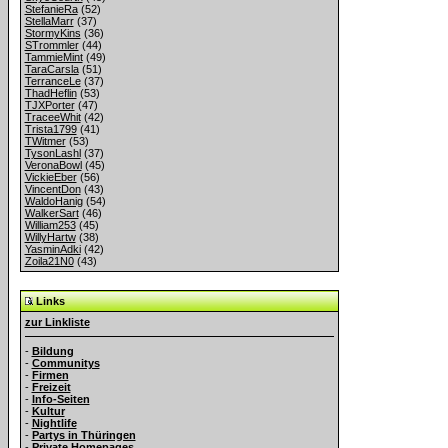
StefanieRa
(52)
StellaMarr
(37)
StormyKins
(36)
STrommler
(44)
TammieMint
(49)
TaraCarsla
(51)
TerranceLe
(37)
ThadHeflin
(53)
TJXPorter
(47)
TraceeWhit
(42)
Trista1799
(41)
TWitmer
(53)
TysonLashl
(37)
VeronaBowl
(45)
VickieEber
(56)
VincentDon
(43)
WaldoHanig
(54)
WalkerSart
(46)
William253
(45)
WillyHartw
(38)
YasminAdki
(42)
Zoila21N0
(43)
Links
zur Linkliste
-
Bildung
-
Communitys
-
Firmen
-
Freizeit
-
Info-Seiten
-
Kultur
-
Nightlife
-
Partys in Thüringen
-
Private Homepages