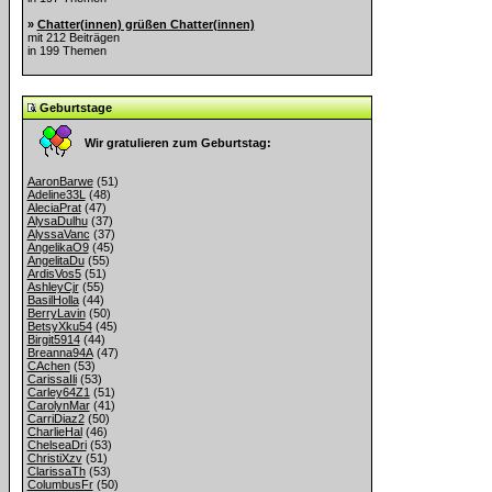
»
Chatter(innen) grüßen Chatter(innen)
mit 212 Beiträgen
in 199 Themen
Geburtstage
Wir gratulieren zum Geburtstag:
AaronBarwe
(51)
Adeline33L
(48)
AleciaPrat
(47)
AlysaDulhu
(37)
AlyssaVanc
(37)
AngelikaO9
(45)
AngelitaDu
(55)
ArdisVos5
(51)
AshleyCjr
(55)
BasilHolla
(44)
BerryLavin
(50)
BetsyXku54
(45)
Birgit5914
(44)
Breanna94A
(47)
CAchen
(53)
CarissaIli
(53)
Carley64Z1
(51)
CarolynMar
(41)
CarriDiaz2
(50)
CharlieHal
(46)
ChelseaDri
(53)
ChristiXzv
(51)
ClarissaTh
(53)
ColumbusFr
(50)