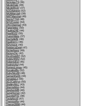
NickolasT9
(36)
NikoleDale
(49)
NikoleMyd7
(37)
NJOAdrienn
(52)
NKAMarcia4
(39)
NMTMarshal
(49)
NorrisT744
(48)
NQVFoster
(54)
OKCDianna2
(43)
PaigeVelez
(50)
Paulina24E
(44)
Pearl8102
(55)
QuinnHibbs
(37)
RachelleBr
(46)
RaulDerry
(46)
RDymock
(40)
RebbecaDeM
(47)
RichieNans
(49)
RickeyOjc
(42)
RicoDodd97
(52)
Robby95R2
(52)
RobertoEst
(45)
RodrickAul
(44)
RomeoLomax
(45)
RosalindBu
(52)
RubyNks88
(48)
SamanthaSh
(44)
SenaidaLe
(56)
SGJCathryn
(50)
ShelleyMcL
(43)
SherrieMon
(44)
StephenMB
(40)
SungHorner
(42)
SuzetteP31
(38)
TaylaNxo5
(47)
ThereseRe
(44)
Theron3998
(44)