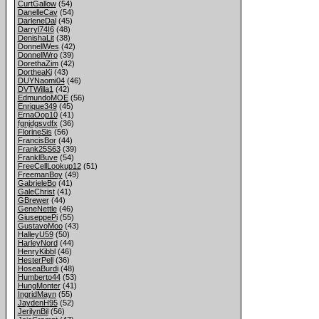
CurtGallow
(54)
DanelleCav
(54)
DarleneDal
(45)
Darryl74I6
(48)
DenishaLit
(38)
DonnellWes
(42)
DonnellWro
(39)
DorethaZim
(42)
DortheaKi
(43)
DUYNaomi04
(46)
DVTWilla1
(42)
EdmundoMOE
(56)
Enrique349
(45)
ErnaOop10
(41)
fgnjdgsvdfx
(36)
FlorineSis
(56)
FrancisBor
(44)
Frank25S63
(39)
FranklBuve
(54)
FreeCellLookup12
(51)
FreemanBoy
(49)
GabrieleBo
(41)
GaleChrist
(41)
GBrewer
(44)
GeneNettle
(46)
GiuseppePi
(55)
GustavoMoo
(43)
HalleyU59
(50)
HarleyNord
(44)
HenryKibbl
(46)
HesterPell
(36)
HoseaBurdi
(48)
Humberto44
(53)
HungMonter
(41)
IngridMayn
(55)
JaydenH95
(52)
JerilynBil
(56)