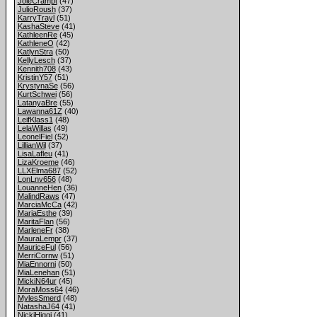
JoieCrampt
(47)
JulioRoush
(37)
KarryTrayl
(51)
KashaSteve
(41)
KathleenRe
(45)
KathleneO
(42)
KatlynStra
(50)
KellyLesch
(37)
Kennith708
(43)
KristinY57
(51)
KrystynaSe
(56)
KurtSchwei
(56)
LatanyaBre
(55)
Lawanna61Z
(40)
LeifKlass1
(48)
LelaWillas
(49)
LeonelFiel
(52)
LillianWil
(37)
LisaLafleu
(41)
LizaKroeme
(46)
LLXElma687
(52)
LonLnv656
(48)
LouanneHen
(36)
MalindRaws
(47)
MarciaMcCa
(42)
MariaEsthe
(39)
MaritaFlan
(56)
MarleneFr
(38)
MauraLempr
(37)
MauriceFul
(56)
MerriCornw
(51)
MiaEnnorni
(50)
MiaLenehan
(51)
MickiN64ur
(45)
MoraMoss64
(46)
MylesSmerd
(48)
NatashaJ64
(41)
NickiHiggi
(41)