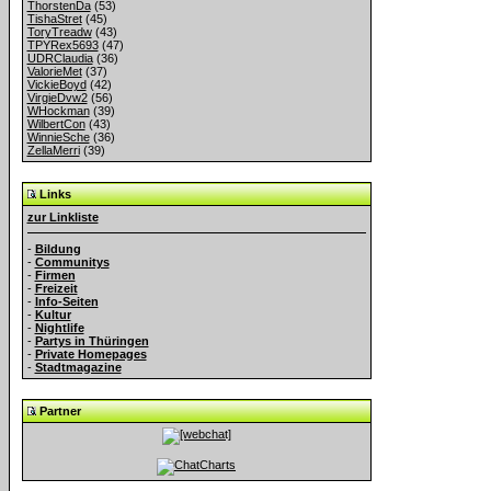
ThorstenDa
(53)
TishaStret
(45)
ToryTreadw
(43)
TPYRex5693
(47)
UDRClaudia
(36)
ValorieMet
(37)
VickieBoyd
(42)
VirgieDvw2
(56)
WHockman
(39)
WilbertCon
(43)
WinnieSche
(36)
ZellaMerri
(39)
Links
zur Linkliste
-
Bildung
-
Communitys
-
Firmen
-
Freizeit
-
Info-Seiten
-
Kultur
-
Nightlife
-
Partys in Thüringen
-
Private Homepages
-
Stadtmagazine
Partner