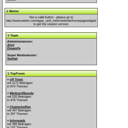
Wetter
Not a valid button - please go to
http://www.wetter.com/apps_und_mehr/website/homepagewidget/
to get the newest version.
Team
Administratoren:
Anni
Dreamfly
Super Moderatoren:
Steifah
TopForen
»
off Topic
mit 1172 Beiträgen
in 874 Themen
»
Werkstoffkunde
mit 535 Beiträgen
in 478 Themen
»
Chattertreffen
mit 497 Beiträgen
in 397 Themen
»
Informatik
mit 386 Beiträgen
in 197 Themen