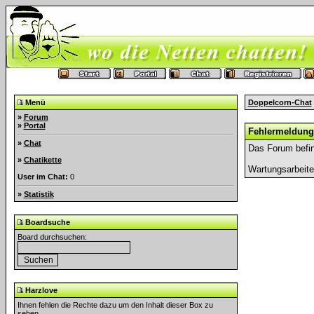
Menü
Doppelcorn-Chat
»
Forum
»
Portal
Fehlermeldung
»
Chat
Das Forum befin
»
Chatikette
Wartungsarbeit
User im Chat:
0
»
Statistik
Boardsuche
Board durchsuchen:
Harzlove
Ihnen fehlen die Rechte dazu um den Inhalt dieser Box zu
sehen.