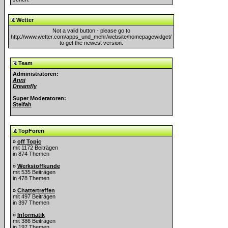
Wetter
Not a valid button - please go to
http://www.wetter.com/apps_und_mehr/website/homepagewidget/
to get the newest version.
Team
Administratoren:
Anni
Dreamfly
Super Moderatoren:
Steifah
TopForen
»
off Topic
mit 1172 Beiträgen
in 874 Themen
»
Werkstoffkunde
mit 535 Beiträgen
in 478 Themen
»
Chattertreffen
mit 497 Beiträgen
in 397 Themen
»
Informatik
mit 386 Beiträgen
in 197 Themen