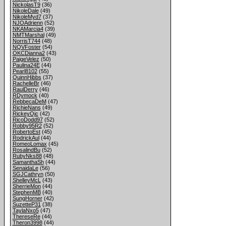
NickolasT9
(36)
NikoleDale
(49)
NikoleMyd7
(37)
NJOAdrienn
(52)
NKAMarcia4
(39)
NMTMarshal
(49)
NorrisT744
(48)
NQVFoster
(54)
OKCDianna2
(43)
PaigeVelez
(50)
Paulina24E
(44)
Pearl8102
(55)
QuinnHibbs
(37)
RachelleBr
(46)
RaulDerry
(46)
RDymock
(40)
RebbecaDeM
(47)
RichieNans
(49)
RickeyOjc
(42)
RicoDodd97
(52)
Robby95R2
(52)
RobertoEst
(45)
RodrickAul
(44)
RomeoLomax
(45)
RosalindBu
(52)
RubyNks88
(48)
SamanthaSh
(44)
SenaidaLe
(56)
SGJCathryn
(50)
ShelleyMcL
(43)
SherrieMon
(44)
StephenMB
(40)
SungHorner
(42)
SuzetteP31
(38)
TaylaNxo5
(47)
ThereseRe
(44)
Theron3998
(44)