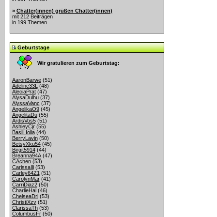
»
Chatter(innen) grüßen Chatter(innen)
mit 212 Beiträgen
in 199 Themen
Geburtstage
Wir gratulieren zum Geburtstag:
AaronBarwe
(51)
Adeline33L
(48)
AleciaPrat
(47)
AlysaDulhu
(37)
AlyssaVanc
(37)
AngelikaO9
(45)
AngelitaDu
(55)
ArdisVos5
(51)
AshleyCjr
(55)
BasilHolla
(44)
BerryLavin
(50)
BetsyXku54
(45)
Birgit5914
(44)
Breanna94A
(47)
CAchen
(53)
CarissaIli
(53)
Carley64Z1
(51)
CarolynMar
(41)
CarriDiaz2
(50)
CharlieHal
(46)
ChelseaDri
(53)
ChristiXzv
(51)
ClarissaTh
(53)
ColumbusFr
(50)