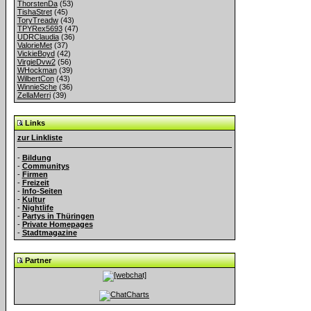
ThorstenDa
(53)
TishaStret
(45)
ToryTreadw
(43)
TPYRex5693
(47)
UDRClaudia
(36)
ValorieMet
(37)
VickieBoyd
(42)
VirgieDvw2
(56)
WHockman
(39)
WilbertCon
(43)
WinnieSche
(36)
ZellaMerri
(39)
Links
zur Linkliste
-
Bildung
-
Communitys
-
Firmen
-
Freizeit
-
Info-Seiten
-
Kultur
-
Nightlife
-
Partys in Thüringen
-
Private Homepages
-
Stadtmagazine
Partner