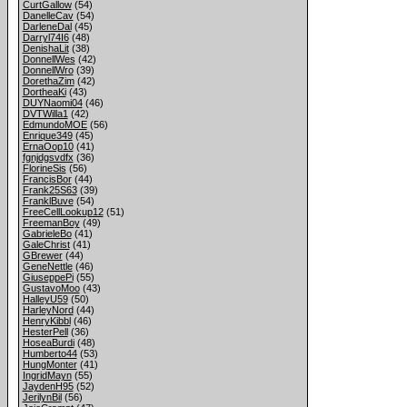
CurtGallow
(54)
DanelleCav
(54)
DarleneDal
(45)
Darryl74I6
(48)
DenishaLit
(38)
DonnellWes
(42)
DonnellWro
(39)
DorethaZim
(42)
DortheaKi
(43)
DUYNaomi04
(46)
DVTWilla1
(42)
EdmundoMOE
(56)
Enrique349
(45)
ErnaOop10
(41)
fgnjdgsvdfx
(36)
FlorineSis
(56)
FrancisBor
(44)
Frank25S63
(39)
FranklBuve
(54)
FreeCellLookup12
(51)
FreemanBoy
(49)
GabrieleBo
(41)
GaleChrist
(41)
GBrewer
(44)
GeneNettle
(46)
GiuseppePi
(55)
GustavoMoo
(43)
HalleyU59
(50)
HarleyNord
(44)
HenryKibbl
(46)
HesterPell
(36)
HoseaBurdi
(48)
Humberto44
(53)
HungMonter
(41)
IngridMayn
(55)
JaydenH95
(52)
JerilynBil
(56)