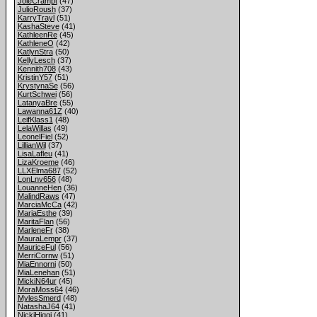
JoieCrampt
(47)
JulioRoush
(37)
KarryTrayl
(51)
KashaSteve
(41)
KathleenRe
(45)
KathleneO
(42)
KatlynStra
(50)
KellyLesch
(37)
Kennith708
(43)
KristinY57
(51)
KrystynaSe
(56)
KurtSchwei
(56)
LatanyaBre
(55)
Lawanna61Z
(40)
LeifKlass1
(48)
LelaWillas
(49)
LeonelFiel
(52)
LillianWil
(37)
LisaLafleu
(41)
LizaKroeme
(46)
LLXElma687
(52)
LonLnv656
(48)
LouanneHen
(36)
MalindRaws
(47)
MarciaMcCa
(42)
MariaEsthe
(39)
MaritaFlan
(56)
MarleneFr
(38)
MauraLempr
(37)
MauriceFul
(56)
MerriCornw
(51)
MiaEnnorni
(50)
MiaLenehan
(51)
MickiN64ur
(45)
MoraMoss64
(46)
MylesSmerd
(48)
NatashaJ64
(41)
NickiHiggi
(41)