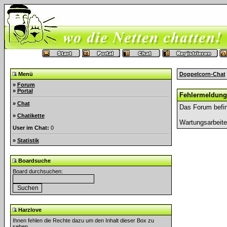
Menü
Doppelcorn-Chat
»
Forum
»
Portal
Fehlermeldung
»
Chat
Das Forum befin
»
Chatikette
Wartungsarbeit
User im Chat:
0
»
Statistik
Boardsuche
Board durchsuchen:
Harzlove
Ihnen fehlen die Rechte dazu um den Inhalt dieser Box zu
sehen.