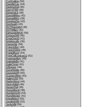
CurtGallow
(54)
DanelleCav
(54)
DarleneDal
(45)
Darryl74I6
(48)
DenishaLit
(38)
DonnellWes
(42)
DonnellWro
(39)
DorethaZim
(42)
DortheaKi
(43)
DUYNaomi04
(46)
DVTWilla1
(42)
EdmundoMOE
(56)
Enrique349
(45)
ErnaOop10
(41)
fgnjdgsvdfx
(36)
FlorineSis
(56)
FrancisBor
(44)
Frank25S63
(39)
FranklBuve
(54)
FreeCellLookup12
(51)
FreemanBoy
(49)
GabrieleBo
(41)
GaleChrist
(41)
GBrewer
(44)
GeneNettle
(46)
GiuseppePi
(55)
GustavoMoo
(43)
HalleyU59
(50)
HarleyNord
(44)
HenryKibbl
(46)
HesterPell
(36)
HoseaBurdi
(48)
Humberto44
(53)
HungMonter
(41)
IngridMayn
(55)
JaydenH95
(52)
JerilynBil
(56)