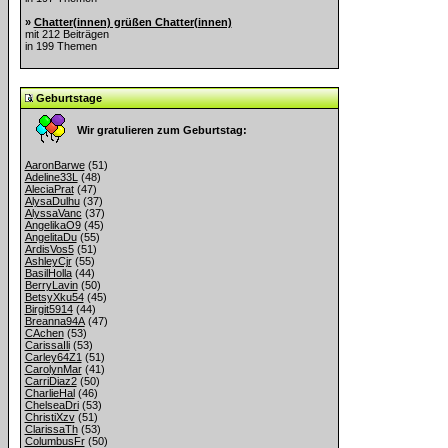
»
Chatter(innen) grüßen Chatter(innen)
mit 212 Beiträgen
in 199 Themen
Geburtstage
Wir gratulieren zum Geburtstag:
AaronBarwe
(51)
Adeline33L
(48)
AleciaPrat
(47)
AlysaDulhu
(37)
AlyssaVanc
(37)
AngelikaO9
(45)
AngelitaDu
(55)
ArdisVos5
(51)
AshleyCjr
(55)
BasilHolla
(44)
BerryLavin
(50)
BetsyXku54
(45)
Birgit5914
(44)
Breanna94A
(47)
CAchen
(53)
CarissaIli
(53)
Carley64Z1
(51)
CarolynMar
(41)
CarriDiaz2
(50)
CharlieHal
(46)
ChelseaDri
(53)
ChristiXzv
(51)
ClarissaTh
(53)
ColumbusFr
(50)