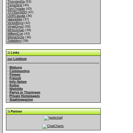
ThorstenDa
(53)
TishaStret
(45)
ToryTreadw
(43)
TPYRex5693
(47)
UDRClaudia
(36)
ValorieMet
(37)
VickieBoyd
(42)
VirgieDvw2
(56)
WHockman
(39)
WilbertCon
(43)
WinnieSche
(36)
ZellaMerri
(39)
Links
zur Linkliste
-
Bildung
-
Communitys
-
Firmen
-
Freizeit
-
Info-Seiten
-
Kultur
-
Nightlife
-
Partys in Thüringen
-
Private Homepages
-
Stadtmagazine
Partner