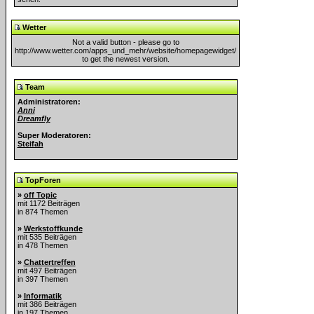
Wetter
Not a valid button - please go to
http://www.wetter.com/apps_und_mehr/website/homepagewidget/
to get the newest version.
Team
Administratoren:
Anni
Dreamfly
Super Moderatoren:
Steifah
TopForen
»
off Topic
mit 1172 Beiträgen
in 874 Themen
»
Werkstoffkunde
mit 535 Beiträgen
in 478 Themen
»
Chattertreffen
mit 497 Beiträgen
in 397 Themen
»
Informatik
mit 386 Beiträgen
in 197 Themen