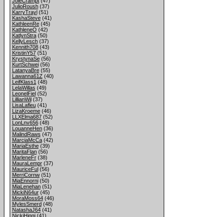
JoieCrampt
(47)
JulioRoush
(37)
KarryTrayl
(51)
KashaSteve
(41)
KathleenRe
(45)
KathleneO
(42)
KatlynStra
(50)
KellyLesch
(37)
Kennith708
(43)
KristinY57
(51)
KrystynaSe
(56)
KurtSchwei
(56)
LatanyaBre
(55)
Lawanna61Z
(40)
LeifKlass1
(48)
LelaWillas
(49)
LeonelFiel
(52)
LillianWil
(37)
LisaLafleu
(41)
LizaKroeme
(46)
LLXElma687
(52)
LonLnv656
(48)
LouanneHen
(36)
MalindRaws
(47)
MarciaMcCa
(42)
MariaEsthe
(39)
MaritaFlan
(56)
MarleneFr
(38)
MauraLempr
(37)
MauriceFul
(56)
MerriCornw
(51)
MiaEnnorni
(50)
MiaLenehan
(51)
MickiN64ur
(45)
MoraMoss64
(46)
MylesSmerd
(48)
NatashaJ64
(41)
NickiHiggi
(41)