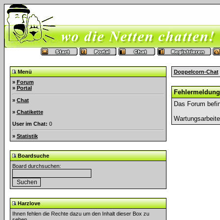
Menü
Doppelcorn-Chat
»
Forum
»
Portal
Fehlermeldung
»
Chat
Das Forum befin
»
Chatikette
Wartungsarbeit
User im Chat:
0
»
Statistik
Boardsuche
Board durchsuchen:
Harzlove
Ihnen fehlen die Rechte dazu um den Inhalt dieser Box zu
sehen.