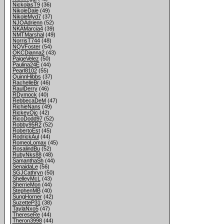
NickolasT9
(36)
NikoleDale
(49)
NikoleMyd7
(37)
NJOAdrienn
(52)
NKAMarcia4
(39)
NMTMarshal
(49)
NorrisT744
(48)
NQVFoster
(54)
OKCDianna2
(43)
PaigeVelez
(50)
Paulina24E
(44)
Pearl8102
(55)
QuinnHibbs
(37)
RachelleBr
(46)
RaulDerry
(46)
RDymock
(40)
RebbecaDeM
(47)
RichieNans
(49)
RickeyOjc
(42)
RicoDodd97
(52)
Robby95R2
(52)
RobertoEst
(45)
RodrickAul
(44)
RomeoLomax
(45)
RosalindBu
(52)
RubyNks88
(48)
SamanthaSh
(44)
SenaidaLe
(56)
SGJCathryn
(50)
ShelleyMcL
(43)
SherrieMon
(44)
StephenMB
(40)
SungHorner
(42)
SuzetteP31
(38)
TaylaNxo5
(47)
ThereseRe
(44)
Theron3998
(44)