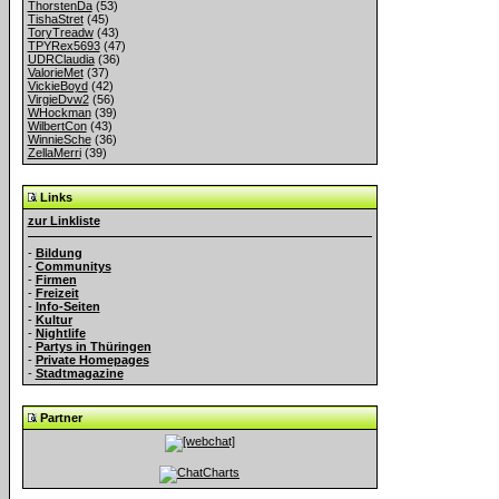
ThorstenDa
(53)
TishaStret
(45)
ToryTreadw
(43)
TPYRex5693
(47)
UDRClaudia
(36)
ValorieMet
(37)
VickieBoyd
(42)
VirgieDvw2
(56)
WHockman
(39)
WilbertCon
(43)
WinnieSche
(36)
ZellaMerri
(39)
Links
zur Linkliste
-
Bildung
-
Communitys
-
Firmen
-
Freizeit
-
Info-Seiten
-
Kultur
-
Nightlife
-
Partys in Thüringen
-
Private Homepages
-
Stadtmagazine
Partner