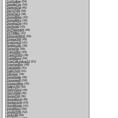
CurtGallow
(54)
DanelleCav
(54)
DarleneDal
(45)
Darryl74I6
(48)
DenishaLit
(38)
DonnellWes
(42)
DonnellWro
(39)
DorethaZim
(42)
DortheaKi
(43)
DUYNaomi04
(46)
DVTWilla1
(42)
EdmundoMOE
(56)
Enrique349
(45)
ErnaOop10
(41)
fgnjdgsvdfx
(36)
FlorineSis
(56)
FrancisBor
(44)
Frank25S63
(39)
FranklBuve
(54)
FreeCellLookup12
(51)
FreemanBoy
(49)
GabrieleBo
(41)
GaleChrist
(41)
GBrewer
(44)
GeneNettle
(46)
GiuseppePi
(55)
GustavoMoo
(43)
HalleyU59
(50)
HarleyNord
(44)
HenryKibbl
(46)
HesterPell
(36)
HoseaBurdi
(48)
Humberto44
(53)
HungMonter
(41)
IngridMayn
(55)
JaydenH95
(52)
JerilynBil
(56)