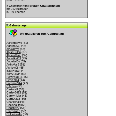
»
Chatter(innen) grüßen Chatter(innen)
mit 212 Beiträgen
in 199 Themen
Geburtstage
Wir gratulieren zum Geburtstag:
AaronBarwe
(51)
Adeline33L
(48)
AleciaPrat
(47)
AlysaDulhu
(37)
AlyssaVanc
(37)
AngelikaO9
(45)
AngelitaDu
(55)
ArdisVos5
(51)
AshleyCjr
(55)
BasilHolla
(44)
BerryLavin
(50)
BetsyXku54
(45)
Birgit5914
(44)
Breanna94A
(47)
CAchen
(53)
CarissaIli
(53)
Carley64Z1
(51)
CarolynMar
(41)
CarriDiaz2
(50)
CharlieHal
(46)
ChelseaDri
(53)
ChristiXzv
(51)
ClarissaTh
(53)
ColumbusFr
(50)