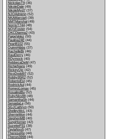
NickolasT9
(36)
NikoleDale
(49)
NikoleMyd7
(37)
NJOAdrienn
(52)
NKAMarcia4
(39)
NMTMarshal
(49)
NorrisT744
(48)
NQVFoster
(54)
OKCDianna2
(43)
PaigeVelez
(50)
Paulina24E
(44)
Pearl8102
(55)
QuinnHibbs
(37)
RachelleBr
(46)
RaulDerry
(46)
RDymock
(40)
RebbecaDeM
(47)
RichieNans
(49)
RickeyOjc
(42)
RicoDodd97
(52)
Robby95R2
(52)
RobertoEst
(45)
RodrickAul
(44)
RomeoLomax
(45)
RosalindBu
(52)
RubyNks88
(48)
SamanthaSh
(44)
SenaidaLe
(56)
SGJCathryn
(50)
ShelleyMcL
(43)
SherrieMon
(44)
StephenMB
(40)
SungHorner
(42)
SuzetteP31
(38)
TaylaNxo5
(47)
ThereseRe
(44)
Theron3998
(44)