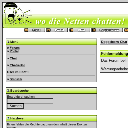
Menü
Doppelcorn-Chat
»
Forum
»
Portal
Fehlermeldung
»
Chat
Das Forum befin
»
Chatikette
Wartungsarbeit
User im Chat:
0
»
Statistik
Boardsuche
Board durchsuchen:
Harzlove
Ihnen fehlen die Rechte dazu um den Inhalt dieser Box zu
sehen.