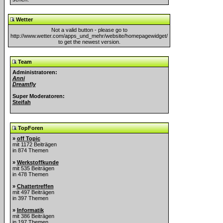
Wetter
Not a valid button - please go to
http://www.wetter.com/apps_und_mehr/website/homepagewidget/
to get the newest version.
Team
Administratoren:
Anni
Dreamfly
Super Moderatoren:
Steifah
TopForen
»
off Topic
mit 1172 Beiträgen
in 874 Themen
»
Werkstoffkunde
mit 535 Beiträgen
in 478 Themen
»
Chattertreffen
mit 497 Beiträgen
in 397 Themen
»
Informatik
mit 386 Beiträgen
in 197 Themen