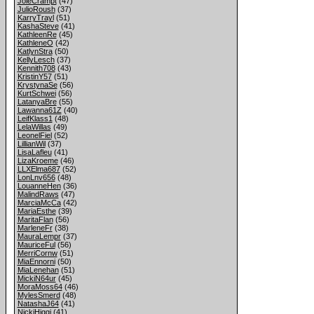
JoieCrampt
(47)
JulioRoush
(37)
KarryTrayl
(51)
KashaSteve
(41)
KathleenRe
(45)
KathleneO
(42)
KatlynStra
(50)
KellyLesch
(37)
Kennith708
(43)
KristinY57
(51)
KrystynaSe
(56)
KurtSchwei
(56)
LatanyaBre
(55)
Lawanna61Z
(40)
LeifKlass1
(48)
LelaWillas
(49)
LeonelFiel
(52)
LillianWil
(37)
LisaLafleu
(41)
LizaKroeme
(46)
LLXElma687
(52)
LonLnv656
(48)
LouanneHen
(36)
MalindRaws
(47)
MarciaMcCa
(42)
MariaEsthe
(39)
MaritaFlan
(56)
MarleneFr
(38)
MauraLempr
(37)
MauriceFul
(56)
MerriCornw
(51)
MiaEnnorni
(50)
MiaLenehan
(51)
MickiN64ur
(45)
MoraMoss64
(46)
MylesSmerd
(48)
NatashaJ64
(41)
NickiHiggi
(41)