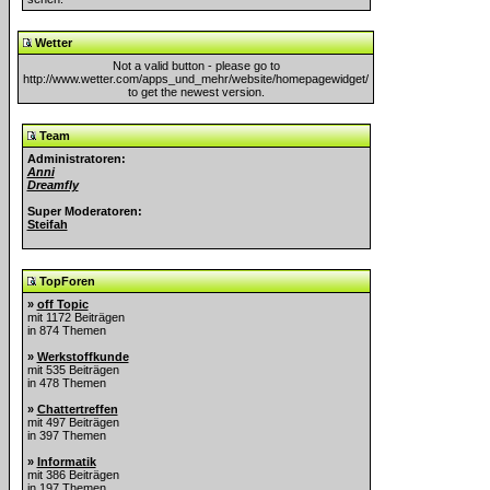
Wetter
Not a valid button - please go to
http://www.wetter.com/apps_und_mehr/website/homepagewidget/
to get the newest version.
Team
Administratoren:
Anni
Dreamfly
Super Moderatoren:
Steifah
TopForen
»
off Topic
mit 1172 Beiträgen
in 874 Themen
»
Werkstoffkunde
mit 535 Beiträgen
in 478 Themen
»
Chattertreffen
mit 497 Beiträgen
in 397 Themen
»
Informatik
mit 386 Beiträgen
in 197 Themen