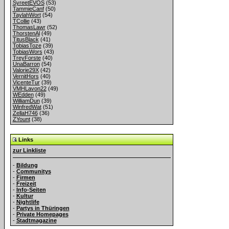
SyreetEVOS
(53)
TammieCanf
(50)
TaylahWort
(54)
TCollie
(43)
ThomasLawr
(52)
ThorstenAl
(49)
TitusBlack
(41)
TobiasToze
(39)
TobiasWors
(43)
TreyForste
(40)
UnaBarron
(54)
Valorie29X
(42)
VernitHors
(40)
VicenteTur
(39)
VMHLavon22
(49)
WEdden
(49)
WilliamDun
(39)
WinfredWat
(51)
ZellaH746
(36)
ZYount
(38)
Links
zur Linkliste
-
Bildung
-
Communitys
-
Firmen
-
Freizeit
-
Info-Seiten
-
Kultur
-
Nightlife
-
Partys in Thüringen
-
Private Homepages
-
Stadtmagazine