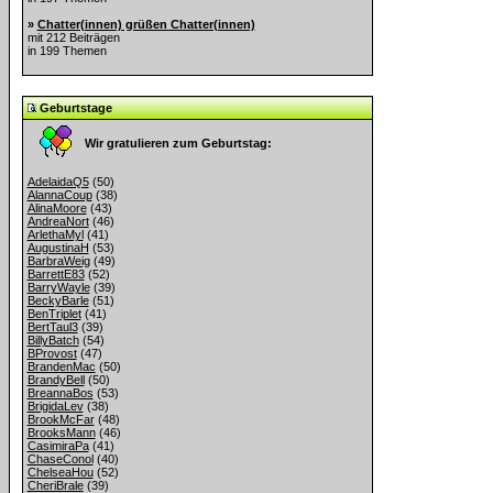
»
Chatter(innen) grüßen Chatter(innen)
mit 212 Beiträgen
in 199 Themen
Geburtstage
Wir gratulieren zum Geburtstag:
AdelaidaQ5
(50)
AlannaCoup
(38)
AlinaMoore
(43)
AndreaNort
(46)
ArlethaMyl
(41)
AugustinaH
(53)
BarbraWeig
(49)
BarrettE83
(52)
BarryWayle
(39)
BeckyBarle
(51)
BenTriplet
(41)
BertTaul3
(39)
BillyBatch
(54)
BProvost
(47)
BrandenMac
(50)
BrandyBell
(50)
BreannaBos
(53)
BrigidaLev
(38)
BrookMcFar
(48)
BrooksMann
(46)
CasimiraPa
(41)
ChaseConol
(40)
ChelseaHou
(52)
CheriBrale
(39)