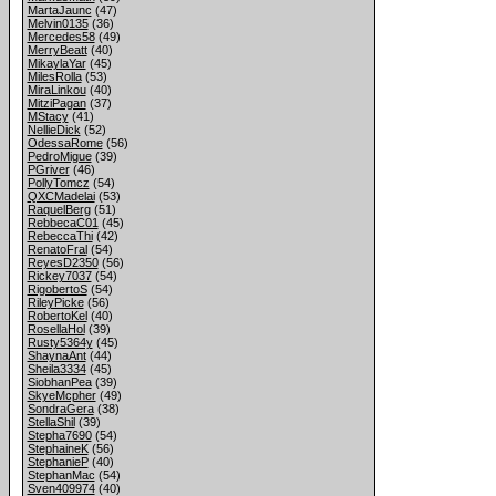
MartaJaunc
(47)
Melvin0135
(36)
Mercedes58
(49)
MerryBeatt
(40)
MikaylaYar
(45)
MilesRolla
(53)
MiraLinkou
(40)
MitziPagan
(37)
MStacy
(41)
NellieDick
(52)
OdessaRome
(56)
PedroMigue
(39)
PGriver
(46)
PollyTomcz
(54)
QXCMadelai
(53)
RaquelBerg
(51)
RebbecaC01
(45)
RebeccaThi
(42)
RenatoFral
(54)
ReyesD2350
(56)
Rickey7037
(54)
RigobertoS
(54)
RileyPicke
(56)
RobertoKel
(40)
RosellaHol
(39)
Rusty5364y
(45)
ShaynaAnt
(44)
Sheila3334
(45)
SiobhanPea
(39)
SkyeMcpher
(49)
SondraGera
(38)
StellaShil
(39)
Stepha7690
(54)
StephaineK
(56)
StephanieP
(40)
StephanMac
(54)
Sven409974
(40)