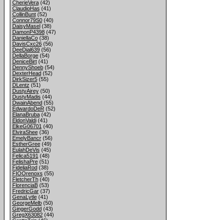
CherieVera
(42)
ClaudioHas
(41)
CollinBunt
(52)
Connor79S0
(40)
DaisyMasel
(38)
DamonP4398
(47)
DaniellaCo
(38)
DavisCxc26
(56)
DeeDial639
(56)
DellaBorge
(54)
DeniceBirt
(41)
DennyShoeb
(54)
DexterHead
(52)
DirkSizer5
(55)
DLentz
(51)
DustyAirey
(50)
DustyMadis
(44)
DwainAbend
(55)
EdwardoDeR
(52)
ElanaBruba
(42)
EldonValdi
(41)
ElkeG06701
(40)
ElviraShee
(36)
EmelyBancr
(56)
EstherGree
(49)
EulahDeVis
(45)
Felica5191
(48)
FelishaPre
(51)
FideliaRod
(38)
FIOOrenoxs
(55)
FletcherTh
(40)
FlorenciaB
(53)
FredricGar
(37)
GenaLytle
(41)
GeorgeMelb
(50)
GingerGodd
(43)
GregX63082
(44)