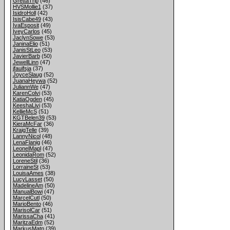
GrettaTrip
(46)
HVSMollie1
(37)
IsidroHoll
(42)
IsisCabe49
(43)
IvaEsposit
(49)
IveyCarlos
(45)
JaclynSowe
(53)
JaninaElio
(51)
JanisStLeo
(53)
JavierBarb
(50)
JewellLinn
(47)
jfauifsja
(37)
JoyceSlaug
(52)
JuanaHeywa
(52)
JuliannWe
(47)
KarenColvi
(53)
KatiaOgden
(45)
KeeshaLivi
(53)
KellieMcS
(51)
KGTBelen39
(53)
KieraMcFar
(36)
KraigTelle
(39)
LannyNicol
(48)
LenaFlanig
(46)
LeonelMapl
(47)
LeonidaRom
(52)
LoreneStil
(36)
LorraineSt
(53)
LouisaAmes
(38)
LucyLasset
(50)
MadelineAm
(50)
ManualBowi
(47)
MarcelCutl
(50)
MarioBento
(46)
MarisolCar
(51)
MarissaCha
(41)
MaritzaEdm
(52)
MarkusMatn
(39)