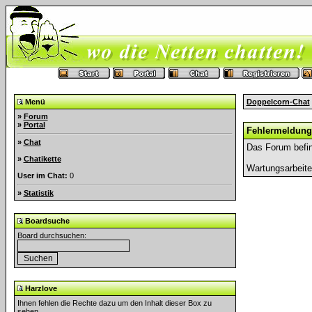
Menü
Doppelcorn-Chat
»
Forum
»
Portal
Fehlermeldung
»
Chat
Das Forum befin
»
Chatikette
Wartungsarbeit
User im Chat:
0
»
Statistik
Boardsuche
Board durchsuchen:
Harzlove
Ihnen fehlen die Rechte dazu um den Inhalt dieser Box zu
sehen.