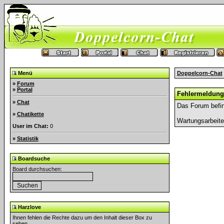
Menü
Doppelcorn-Chat
»
Forum
»
Portal
Fehlermeldung
»
Chat
Das Forum befin
»
Chatikette
Wartungsarbeit
User im Chat:
0
»
Statistik
Boardsuche
Board durchsuchen:
Harzlove
Ihnen fehlen die Rechte dazu um den Inhalt dieser Box zu
sehen.