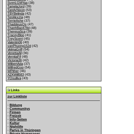
SvenLGMYaa
(38)
TamelaJord
(39)
TandyNixon
(53)
TBYBelinda
(42)
TeriAkxzta
(48)
TerrieAshe
(37)
ThaddeusOs
(47)
ThanhBao478d
(48)
TheresaSca
(39)
TraceyBloo
(41)
TreyScerri
(45)
Valentin06
(40)
vanPhuong152d
(42)
VelmaGriff
(54)
VenettaAll
(36)
VernitaFif
(48)
Victoria36
(42)
WilbertAda
(37)
WilfredGoo
(54)
WPither
(46)
XZKWill583
(43)
YOsulliva
(43)
Links
zur Linkliste
-
Bildung
-
Communitys
-
Firmen
-
Freizeit
-
Info-Seiten
-
Kultur
-
Nightlife
-
Partys in Thüringen
-
Private Homepages