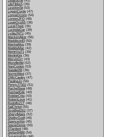
LettieSche
(41)
LilaTibbs5
(39)
LizaVonSti
(53)
LoganCorde
(47)
LonnaOconn
(54)
LoreenJFO
(49)
LouieOcp55
(36)
LucieTheis
(36)
LucindaGar
(39)
LydiaJNTz
(45)
MackenAker
(56)
MaddisonEl
(50)
MarinaMou
(39)
MatildaMac
(42)
MerleVui71
(39)
MerlinKirk
(36)
MervinOrr
(43)
MozelleAld
(52)
NanConlon
(53)
Natalie09I
(36)
NorrisWied
(37)
OMcCauley
(47)
PaulinaJo
(56)
PennyJ7302
(51)
RachelSwai
(48)
RashadGilc
(40)
RobbieChiu
(43)
RobertLove
(41)
Rodolfo21T
(48)
SalChristi
(55)
ScotBgd262
(37)
SharylMaes
(52)
ShelbyGodl
(49)
SpencerKin
(45)
StacieDeme
(50)
STardent
(48)
Stefan84B8
(54)
SusannahXe
(44)