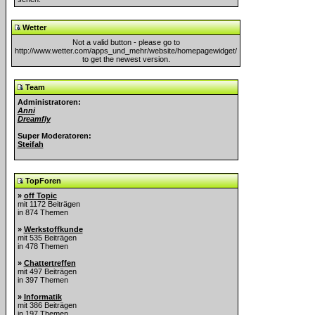
Wetter
Not a valid button - please go to
http://www.wetter.com/apps_und_mehr/website/homepagewidget/
to get the newest version.
Team
Administratoren:
Anni
Dreamfly
Super Moderatoren:
Steifah
TopForen
»
off Topic
mit 1172 Beiträgen
in 874 Themen
»
Werkstoffkunde
mit 535 Beiträgen
in 478 Themen
»
Chattertreffen
mit 497 Beiträgen
in 397 Themen
»
Informatik
mit 386 Beiträgen
in 197 Themen