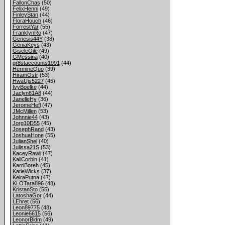
FallonChas
(50)
FelixHenni
(49)
FinleyStan
(44)
FloraHouch
(46)
ForrestYar
(55)
FranklynRo
(47)
Genesis44Y
(38)
GeniaKeys
(43)
GiseleGile
(49)
GMessina
(40)
gr8staccounts1991
(44)
HermineQuo
(39)
HiramOstr
(53)
HwaUjs5227
(45)
IvyBoelke
(44)
Jaclyn81A8
(44)
JanelleHy
(36)
JeromeHefl
(47)
JMcMillen
(53)
Johnnie44
(43)
Jorg10D55
(45)
JosephRand
(43)
JoshuaHone
(55)
JulianShel
(40)
Julissa21S
(53)
KaceyRawli
(47)
KaliCorbin
(41)
KarriBoreh
(45)
KatieWicks
(37)
KeiraPutna
(47)
KLOTara896
(48)
KristanSto
(55)
LatoshaGor
(44)
LEhret
(56)
Leon89775
(48)
Leonie6615
(56)
LeonorBidm
(49)