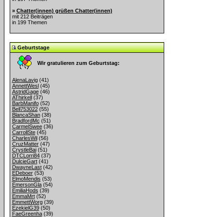
»
Chatter(innen) grüßen Chatter(innen)
mit 212 Beiträgen
in 199 Themen
Geburtstage
Wir gratulieren zum Geburtstag:
AlenaLavig
(41)
AnnettWesl
(45)
AstridGage
(46)
AThirkell
(37)
BarbManifo
(52)
Bell753022
(55)
BlancaShan
(38)
BradfordMc
(51)
CarmelSwee
(36)
CarrollSte
(45)
CharlesWil
(56)
CruzMatter
(47)
CrystleBai
(51)
DTCLorri84
(37)
DulcieGart
(41)
DwayneLast
(42)
EDeboer
(53)
ElmoMendis
(53)
EmersonGla
(54)
EmiliaHods
(39)
EmmaMrt
(52)
EmmettWorg
(39)
EzekielG39
(50)
FaeGreenha
(39)