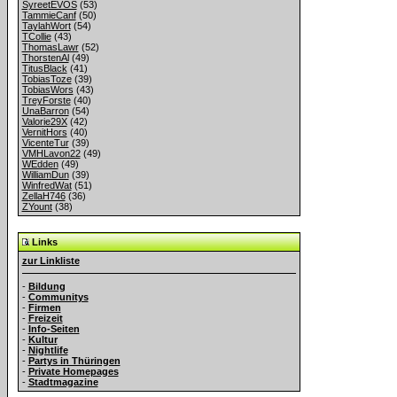
SyreetEVOS
(53)
TammieCanf
(50)
TaylahWort
(54)
TCollie
(43)
ThomasLawr
(52)
ThorstenAl
(49)
TitusBlack
(41)
TobiasToze
(39)
TobiasWors
(43)
TreyForste
(40)
UnaBarron
(54)
Valorie29X
(42)
VernitHors
(40)
VicenteTur
(39)
VMHLavon22
(49)
WEdden
(49)
WilliamDun
(39)
WinfredWat
(51)
ZellaH746
(36)
ZYount
(38)
Links
zur Linkliste
-
Bildung
-
Communitys
-
Firmen
-
Freizeit
-
Info-Seiten
-
Kultur
-
Nightlife
-
Partys in Thüringen
-
Private Homepages
-
Stadtmagazine