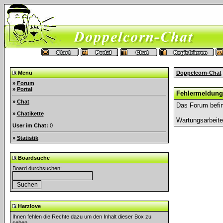
Menü
Doppelcorn-Chat
»
Forum
»
Portal
Fehlermeldung
»
Chat
Das Forum befin
»
Chatikette
Wartungsarbeit
User im Chat:
0
»
Statistik
Boardsuche
Board durchsuchen:
Harzlove
Ihnen fehlen die Rechte dazu um den Inhalt dieser Box zu
sehen.