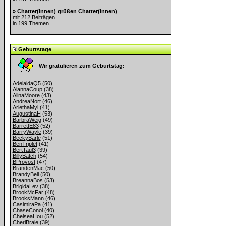
»
Chatter(innen) grüßen Chatter(innen)
mit 212 Beiträgen
in 199 Themen
Geburtstage
Wir gratulieren zum Geburtstag:
AdelaidaQ5
(50)
AlannaCoup
(38)
AlinaMoore
(43)
AndreaNort
(46)
ArlethaMyl
(41)
AugustinaH
(53)
BarbraWeig
(49)
BarrettE83
(52)
BarryWayle
(39)
BeckyBarle
(51)
BenTriplet
(41)
BertTaul3
(39)
BillyBatch
(54)
BProvost
(47)
BrandenMac
(50)
BrandyBell
(50)
BreannaBos
(53)
BrigidaLev
(38)
BrookMcFar
(48)
BrooksMann
(46)
CasimiraPa
(41)
ChaseConol
(40)
ChelseaHou
(52)
CheriBrale
(39)