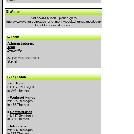
Wetter
Not a valid button - please go to
http://www.wetter.com/apps_und_mehr/website/homepagewidget/
to get the newest version.
Team
Administratoren:
Anni
Dreamfly
Super Moderatoren:
Steifah
TopForen
»
off Topic
mit 1172 Beiträgen
in 874 Themen
»
Werkstoffkunde
mit 535 Beiträgen
in 478 Themen
»
Chattertreffen
mit 497 Beiträgen
in 397 Themen
»
Informatik
mit 386 Beiträgen
in 197 Themen