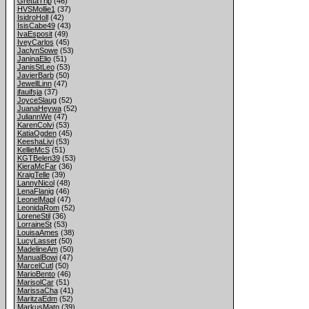
GrettaTrip
(46)
HVSMollie1
(37)
IsidroHoll
(42)
IsisCabe49
(43)
IvaEsposit
(49)
IveyCarlos
(45)
JaclynSowe
(53)
JaninaElio
(51)
JanisStLeo
(53)
JavierBarb
(50)
JewellLinn
(47)
jfauifsja
(37)
JoyceSlaug
(52)
JuanaHeywa
(52)
JuliannWe
(47)
KarenColvi
(53)
KatiaOgden
(45)
KeeshaLivi
(53)
KellieMcS
(51)
KGTBelen39
(53)
KieraMcFar
(36)
KraigTelle
(39)
LannyNicol
(48)
LenaFlanig
(46)
LeonelMapl
(47)
LeonidaRom
(52)
LoreneStil
(36)
LorraineSt
(53)
LouisaAmes
(38)
LucyLasset
(50)
MadelineAm
(50)
ManualBowi
(47)
MarcelCutl
(50)
MarioBento
(46)
MarisolCar
(51)
MarissaCha
(41)
MaritzaEdm
(52)
MarkusMatn
(39)