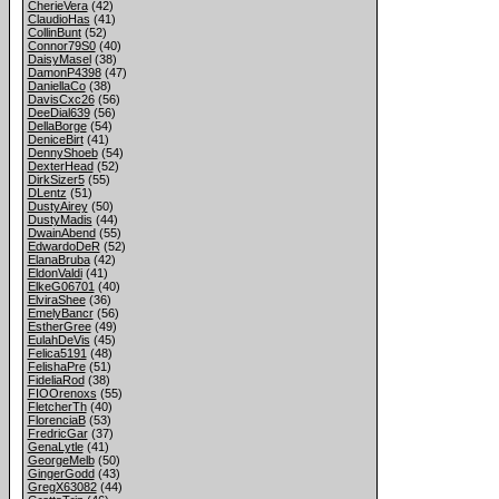
CherieVera
(42)
ClaudioHas
(41)
CollinBunt
(52)
Connor79S0
(40)
DaisyMasel
(38)
DamonP4398
(47)
DaniellaCo
(38)
DavisCxc26
(56)
DeeDial639
(56)
DellaBorge
(54)
DeniceBirt
(41)
DennyShoeb
(54)
DexterHead
(52)
DirkSizer5
(55)
DLentz
(51)
DustyAirey
(50)
DustyMadis
(44)
DwainAbend
(55)
EdwardoDeR
(52)
ElanaBruba
(42)
EldonValdi
(41)
ElkeG06701
(40)
ElviraShee
(36)
EmelyBancr
(56)
EstherGree
(49)
EulahDeVis
(45)
Felica5191
(48)
FelishaPre
(51)
FideliaRod
(38)
FIOOrenoxs
(55)
FletcherTh
(40)
FlorenciaB
(53)
FredricGar
(37)
GenaLytle
(41)
GeorgeMelb
(50)
GingerGodd
(43)
GregX63082
(44)