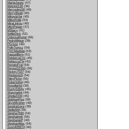
MartaJaunc
(47)
Melvin0135
(36)
Mercedes58
(49)
MerryBeatt
(40)
MikaylaYar
(45)
MilesRolla
(53)
MiraLinkou
(40)
MitziPagan
(37)
MStacy
(41)
NellieDick
(52)
OdessaRome
(56)
PedroMigue
(39)
PGriver
(46)
PollyTomcz
(54)
QXCMadelai
(53)
RaquelBerg
(51)
RebbecaC01
(45)
RebeccaThi
(42)
RenatoFral
(54)
ReyesD2350
(56)
Rickey7037
(54)
RigobertoS
(54)
RileyPicke
(56)
RobertoKel
(40)
RosellaHol
(39)
Rusty5364y
(45)
ShaynaAnt
(44)
Sheila3334
(45)
SiobhanPea
(39)
SkyeMcpher
(49)
SondraGera
(38)
StellaShil
(39)
Stepha7690
(54)
StephaineK
(56)
StephanieP
(40)
StephanMac
(54)
Sven409974
(40)