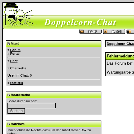
Menü
Doppelcorn-Chat
»
Forum
»
Portal
Fehlermeldun
»
Chat
Das Forum befi
»
Chatikette
Wartungsarbeit
User im Chat:
0
»
Statistik
Boardsuche
Board durchsuchen:
Harzlove
Ihnen fehlen die Rechte dazu um den Inhalt dieser Box zu
sehen.