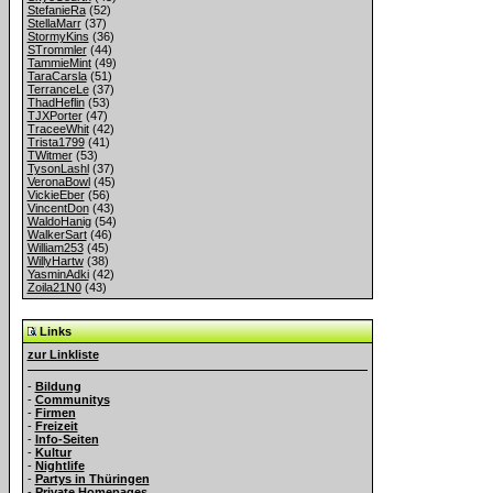
StefanieRa
(52)
StellaMarr
(37)
StormyKins
(36)
STrommler
(44)
TammieMint
(49)
TaraCarsla
(51)
TerranceLe
(37)
ThadHeflin
(53)
TJXPorter
(47)
TraceeWhit
(42)
Trista1799
(41)
TWitmer
(53)
TysonLashl
(37)
VeronaBowl
(45)
VickieEber
(56)
VincentDon
(43)
WaldoHanig
(54)
WalkerSart
(46)
William253
(45)
WillyHartw
(38)
YasminAdki
(42)
Zoila21N0
(43)
Links
zur Linkliste
-
Bildung
-
Communitys
-
Firmen
-
Freizeit
-
Info-Seiten
-
Kultur
-
Nightlife
-
Partys in Thüringen
-
Private Homepages