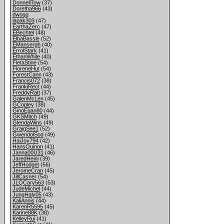
DonnellTow
(37)
Doretha966
(43)
dwoqq
lapak303
(47)
EarthaZerc
(47)
EBechtel
(48)
ElbaBassle
(52)
EMansergh
(40)
ErrolStark
(41)
EthanWhite
(40)
FletaStine
(54)
FloreneHut
(54)
ForestCann
(43)
Francis072
(38)
FrankiRect
(44)
FreddyRatt
(37)
GalenMcLen
(45)
GCopley
(38)
GinoEgan80
(44)
GKSMitch
(49)
GlendaWins
(49)
GraigSee1
(52)
GwendolSod
(49)
HaiJoy794
(42)
HansQuinon
(41)
Janna00U31
(46)
JaredHeini
(39)
JeffHodget
(56)
JeromeCran
(45)
JillCasner
(54)
JLQCary563
(53)
JudeMichel
(44)
JungHaly05
(43)
KaliAnnis
(44)
KarenR5595
(45)
Karine88K
(38)
KelleyRui
(41)