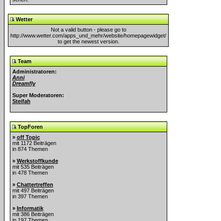
Wetter
Not a valid button - please go to
http://www.wetter.com/apps_und_mehr/website/homepagewidget/
to get the newest version.
Team
Administratoren:
Anni
Dreamfly
Super Moderatoren:
Steifah
TopForen
»
off Topic
mit 1172 Beiträgen
in 874 Themen
»
Werkstoffkunde
mit 535 Beiträgen
in 478 Themen
»
Chattertreffen
mit 497 Beiträgen
in 397 Themen
»
Informatik
mit 386 Beiträgen
in 197 Themen