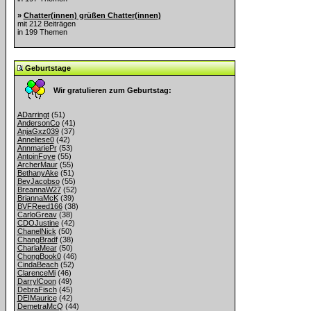
»
Chatter(innen) grüßen Chatter(innen)
mit 212 Beiträgen
in 199 Themen
Geburtstage
Wir gratulieren zum Geburtstag:
ADarringt
(51)
AndersonCo
(41)
AnjaGxz039
(37)
Anneliese0
(42)
AnnmariePr
(53)
AntoinFoye
(55)
ArcherMaur
(55)
BethanyAke
(51)
BevJacobso
(55)
BreannaW27
(52)
BriannaMcK
(39)
BVFReed166
(38)
CarloGreav
(38)
CDOJustine
(42)
ChanelNick
(50)
ChangBradf
(38)
CharlaMear
(50)
ChongBook0
(46)
CindaBeach
(52)
ClarenceMi
(46)
DarrylCoon
(49)
DebraFisch
(45)
DEIMaurice
(42)
DemetraMcQ
(44)