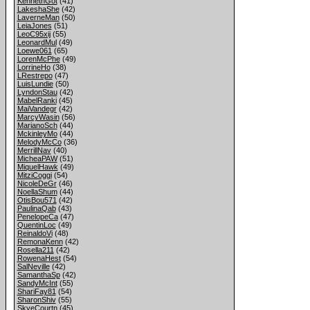
KennethGot
(41)
LakeshaShe
(42)
LaverneMan
(50)
LeiaJones
(51)
LeoC95xij
(55)
LeonardMul
(49)
Loewe061
(65)
LorenMcPhe
(49)
LorrineHo
(38)
LRestrepo
(47)
LuisLundie
(50)
LyndonStau
(42)
MabelRanki
(45)
MaiVandegr
(42)
MarcyWasin
(56)
MarianoSch
(44)
MckinleyMo
(44)
MelodyMcCo
(36)
MerrillNav
(40)
MicheaPAW
(51)
MiquelHawk
(49)
MitziCoggi
(54)
NicoleDeGr
(46)
NoellaShum
(44)
OtisBou571
(42)
PaulinaQab
(43)
PenelopeCa
(47)
QuentinLoc
(49)
ReinaldoVi
(48)
RemonaKenn
(42)
Rosella211
(42)
RowenaHest
(54)
SalNeville
(42)
SamanthaSp
(42)
SandyMcInt
(55)
ShariFay81
(54)
SharonShiv
(55)
SkyeCourtn
(45)