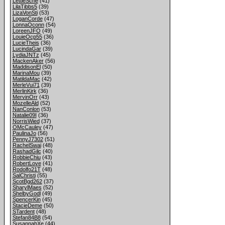
LettieSche
(41)
LilaTibbs5
(39)
LizaVonSti
(53)
LoganCorde
(47)
LonnaOconn
(54)
LoreenJFO
(49)
LouieOcp55
(36)
LucieTheis
(36)
LucindaGar
(39)
LydiaJNTz
(45)
MackenAker
(56)
MaddisonEl
(50)
MarinaMou
(39)
MatildaMac
(42)
MerleVui71
(39)
MerlinKirk
(36)
MervinOrr
(43)
MozelleAld
(52)
NanConlon
(53)
Natalie09I
(36)
NorrisWied
(37)
OMcCauley
(47)
PaulinaJo
(56)
PennyJ7302
(51)
RachelSwai
(48)
RashadGilc
(40)
RobbieChiu
(43)
RobertLove
(41)
Rodolfo21T
(48)
SalChristi
(55)
ScotBgd262
(37)
SharylMaes
(52)
ShelbyGodl
(49)
SpencerKin
(45)
StacieDeme
(50)
STardent
(48)
Stefan84B8
(54)
SusannahXe
(44)