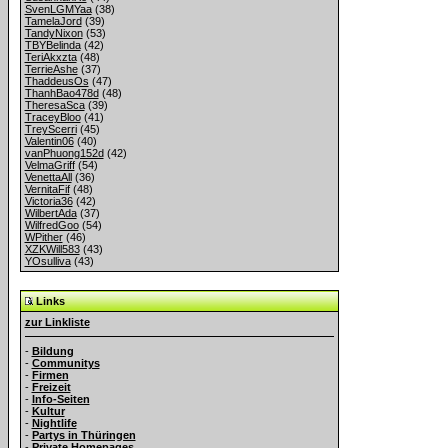
SvenLGMYaa
(38)
TamelaJord
(39)
TandyNixon
(53)
TBYBelinda
(42)
TeriAkxzta
(48)
TerrieAshe
(37)
ThaddeusOs
(47)
ThanhBao478d
(48)
TheresaSca
(39)
TraceyBloo
(41)
TreyScerri
(45)
Valentin06
(40)
vanPhuong152d
(42)
VelmaGriff
(54)
VenettaAll
(36)
VernitaFif
(48)
Victoria36
(42)
WilbertAda
(37)
WilfredGoo
(54)
WPither
(46)
XZKWill583
(43)
YOsulliva
(43)
Links
zur Linkliste
-
Bildung
-
Communitys
-
Firmen
-
Freizeit
-
Info-Seiten
-
Kultur
-
Nightlife
-
Partys in Thüringen
-
Private Homepages