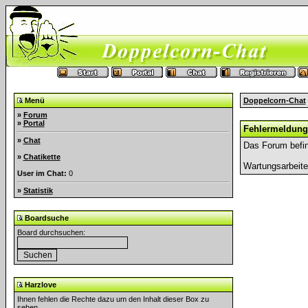
Menü
Doppelcorn-Chat
»
Forum
»
Portal
Fehlermeldung
»
Chat
Das Forum befin
»
Chatikette
Wartungsarbeit
User im Chat:
0
»
Statistik
Boardsuche
Board durchsuchen:
Harzlove
Ihnen fehlen die Rechte dazu um den Inhalt dieser Box zu
sehen.