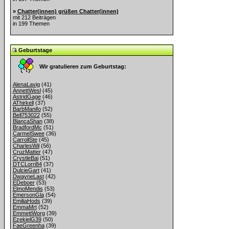
»
Chatter(innen) grüßen Chatter(innen)
mit 212 Beiträgen
in 199 Themen
Geburtstage
Wir gratulieren zum Geburtstag:
AlenaLavig
(41)
AnnettWesl
(45)
AstridGage
(46)
AThirkell
(37)
BarbManifo
(52)
Bell753022
(55)
BlancaShan
(38)
BradfordMc
(51)
CarmelSwee
(36)
CarrollSte
(45)
CharlesWil
(56)
CruzMatter
(47)
CrystleBai
(51)
DTCLorri84
(37)
DulcieGart
(41)
DwayneLast
(42)
EDeboer
(53)
ElmoMendis
(53)
EmersonGla
(54)
EmiliaHods
(39)
EmmaMrt
(52)
EmmettWorg
(39)
EzekielG39
(50)
FaeGreenha
(39)