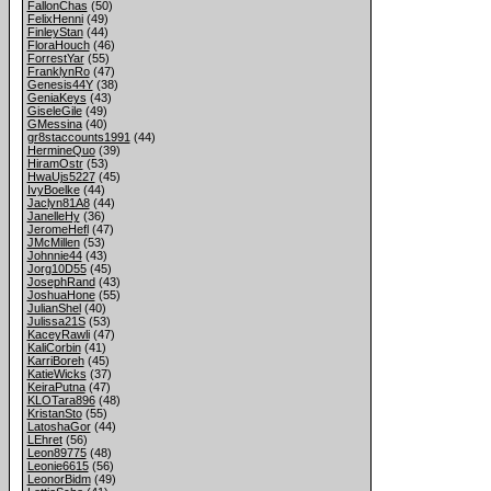
FallonChas
(50)
FelixHenni
(49)
FinleyStan
(44)
FloraHouch
(46)
ForrestYar
(55)
FranklynRo
(47)
Genesis44Y
(38)
GeniaKeys
(43)
GiseleGile
(49)
GMessina
(40)
gr8staccounts1991
(44)
HermineQuo
(39)
HiramOstr
(53)
HwaUjs5227
(45)
IvyBoelke
(44)
Jaclyn81A8
(44)
JanelleHy
(36)
JeromeHefl
(47)
JMcMillen
(53)
Johnnie44
(43)
Jorg10D55
(45)
JosephRand
(43)
JoshuaHone
(55)
JulianShel
(40)
Julissa21S
(53)
KaceyRawli
(47)
KaliCorbin
(41)
KarriBoreh
(45)
KatieWicks
(37)
KeiraPutna
(47)
KLOTara896
(48)
KristanSto
(55)
LatoshaGor
(44)
LEhret
(56)
Leon89775
(48)
Leonie6615
(56)
LeonorBidm
(49)