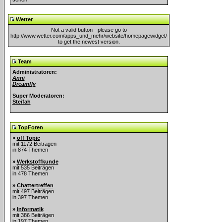
Wetter
Not a valid button - please go to
http://www.wetter.com/apps_und_mehr/website/homepagewidget/
to get the newest version.
Team
Administratoren:
Anni
Dreamfly
Super Moderatoren:
Steifah
TopForen
»
off Topic
mit 1172 Beiträgen
in 874 Themen
»
Werkstoffkunde
mit 535 Beiträgen
in 478 Themen
»
Chattertreffen
mit 497 Beiträgen
in 397 Themen
»
Informatik
mit 386 Beiträgen
in 197 Themen