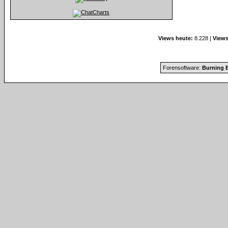
Views heute:
8.228 |
Views
Forensoftware:
Burning B