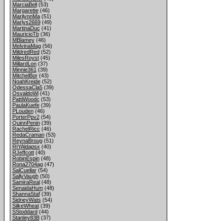
MarciaBell
(53)
Margarette
(46)
MarilynnMa
(51)
Marlys2669
(49)
MartinaDuc
(41)
MauricioTb
(36)
MBlamey
(46)
MelvinaMag
(56)
MildredRed
(52)
MilesRoyst
(45)
MillardLon
(37)
Minnie361
(39)
MitchelBor
(43)
NoahKreide
(52)
OdessaCla5
(39)
OsvaldoWi
(41)
PattiWoodc
(53)
PaulaKuefe
(39)
PLouden
(46)
PorterPpv2
(54)
QuinnPenin
(39)
RachelRicc
(46)
RedaCraman
(53)
ReynaBroug
(51)
RIYAldapsx
(40)
RJeffcott
(40)
RobinEspin
(48)
Rona2704ag
(47)
SalCuellar
(54)
SallyVaugh
(50)
SamiraReal
(48)
SenaidaHum
(48)
ShannaStaf
(39)
SidneyWats
(54)
SilkeWheat
(39)
SStoddard
(44)
Stanley83B
(37)