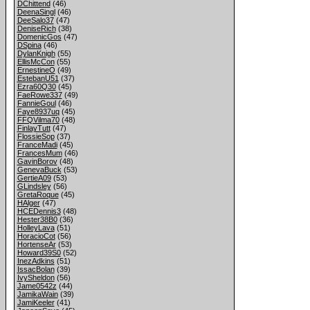
DChittend
(46)
DeenaSingl
(46)
DeeSalo37
(47)
DeniseRich
(38)
DomenicGos
(47)
DSpina
(46)
DylanKnigh
(55)
EllisMcCon
(55)
ErnestineO
(49)
EstebanU51
(37)
Ezra60Q30
(45)
FaeRowe337
(49)
FannieGoul
(46)
Faye8937uq
(45)
FFQVilma70
(48)
FinlayTutt
(47)
FlossieSop
(37)
FranceMadi
(45)
FrancesMum
(46)
GavinBorov
(48)
GenevaBuck
(53)
GertieA09
(53)
GLindsley
(56)
GretaRoque
(45)
HAlger
(47)
HCEDennis3
(48)
Hester38B0
(36)
HolleyLava
(51)
HoracioCot
(56)
HortenseAr
(53)
Howard39S0
(52)
InezAdkins
(51)
IssacBolan
(39)
IvySheldon
(56)
Jame0542z
(44)
JamikaWain
(39)
JamiKeeler
(41)