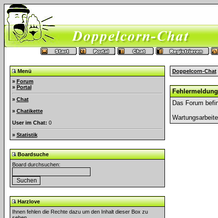
Menü
Doppelcorn-Chat
»
Forum
»
Portal
Fehlermeldung
»
Chat
Das Forum befin
»
Chatikette
Wartungsarbeit
User im Chat:
0
»
Statistik
Boardsuche
Board durchsuchen:
Harzlove
Ihnen fehlen die Rechte dazu um den Inhalt dieser Box zu
sehen.