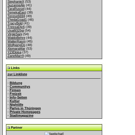
StephanieX
(53)
SuzanneAlv
(41)
TaraRussel
(44)
TemekaEast
(38)
Terese6694
(49)
ThedaGoad1
(46)
TracyBold
(41)
TressaDjy6
(39)
Usal9325gj
(54)
VirgieSanj
(54)
WaldoBehre
(44)
WalterRasm
(45)
WolfgangDo
(48)
XiomaraMar
(53)
YZIEloisa
(37)
ZaneMarr9
(49)
Links
zur Linkliste
-
Bildung
-
Communitys
-
Firmen
-
Freizeit
-
Info-Seiten
-
Kultur
-
Nightlife
-
Partys in Thüringen
-
Private Homepages
-
Stadtmagazine
Partner