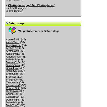
»
Chatter(innen) grüßen Chatter(innen)
mit 212 Beiträgen
in 199 Themen
Geburtstage
Wir gratulieren zum Geburtstag:
AgnesGuido
(42)
AlexisMacd
(56)
AngelaWyma
(54)
ArcherPric
(47)
ArethaWrix
(37)
AshleeMNC
(45)
AthenaAmes
(45)
BelindaSo
(43)
Bennett01Q
(54)
BeulahShea
(46)
BorisHorre
(49)
BorisR7633
(53)
BrentColto
(56)
BrentSoil
(51)
Bridgett08
(53)
Candelaria
(39)
CassandraT
(56)
ChanceSeto
(40)
ClintonWra
(36)
CorinaColl
(46)
CornellMan
(53)
DamarisBer
(39)
DaniellaSt
(46)
DarlaXuu31
(56)