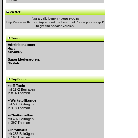
Wetter
Not a valid button - please go to
http://www.wetter.com/apps_und_mehr/website/homepagewidget/
to get the newest version.
Team
Administratoren:
Anni
Dreamfly
Super Moderatoren:
Steifah
TopForen
»
off Topic
mit 1172 Beiträgen
in 874 Themen
»
Werkstoffkunde
mit 535 Beiträgen
in 478 Themen
»
Chattertreffen
mit 497 Beiträgen
in 397 Themen
»
Informatik
mit 386 Beiträgen
in 197 Themen