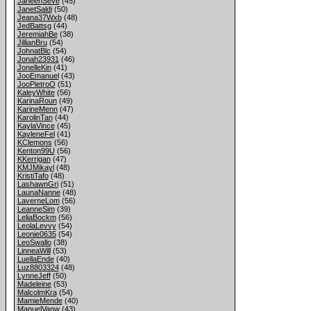
JaneenSeve
(45)
JanetSaldi
(50)
Jeana37Wxb
(48)
JedBattsg
(44)
JeremiahBe
(38)
JillianBru
(54)
JohnatBlc
(54)
Jonah23931
(46)
JonelleKin
(41)
JooEmanuel
(43)
JooPietroO
(51)
KaleyWhite
(56)
KarinaRoun
(49)
KarineMenn
(47)
KarolinTan
(44)
KaylaVince
(45)
KayleneFel
(41)
KClemons
(56)
Kenton99U
(56)
KKerrigan
(47)
KMJMikayl
(48)
KristiTafo
(48)
LashawnGri
(51)
LaunaNanne
(48)
LaverneLom
(56)
LeanneSim
(39)
LeliaBockm
(56)
LeolaLevvy
(54)
Leonie0635
(54)
LeoSwallo
(38)
LinneaWill
(53)
LuellaEnde
(40)
Luz8803324
(48)
LynneJeff
(50)
Madeleine
(53)
MalcolmKra
(54)
MamieMende
(40)
ManuelVanw
(43)