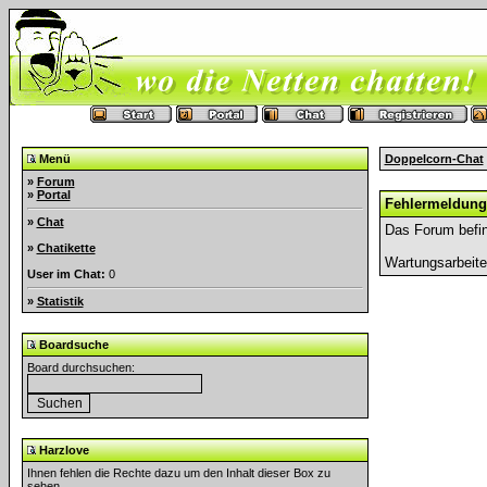
Menü
Doppelcorn-Chat
»
Forum
»
Portal
Fehlermeldung
»
Chat
Das Forum befin
»
Chatikette
Wartungsarbeit
User im Chat:
0
»
Statistik
Boardsuche
Board durchsuchen:
Harzlove
Ihnen fehlen die Rechte dazu um den Inhalt dieser Box zu
sehen.