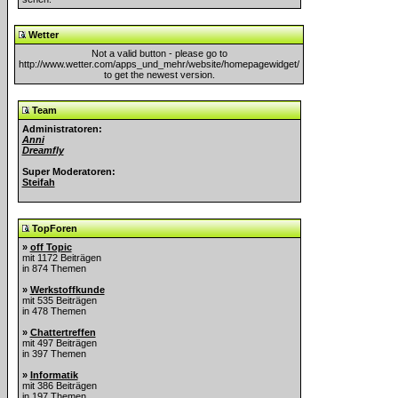
Wetter
Not a valid button - please go to
http://www.wetter.com/apps_und_mehr/website/homepagewidget/
to get the newest version.
Team
Administratoren:
Anni
Dreamfly
Super Moderatoren:
Steifah
TopForen
»
off Topic
mit 1172 Beiträgen
in 874 Themen
»
Werkstoffkunde
mit 535 Beiträgen
in 478 Themen
»
Chattertreffen
mit 497 Beiträgen
in 397 Themen
»
Informatik
mit 386 Beiträgen
in 197 Themen