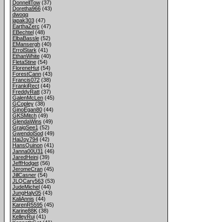
DonnellTow
(37)
Doretha966
(43)
dwoqq
lapak303
(47)
EarthaZerc
(47)
EBechtel
(48)
ElbaBassle
(52)
EMansergh
(40)
ErrolStark
(41)
EthanWhite
(40)
FletaStine
(54)
FloreneHut
(54)
ForestCann
(43)
Francis072
(38)
FrankiRect
(44)
FreddyRatt
(37)
GalenMcLen
(45)
GCopley
(38)
GinoEgan80
(44)
GKSMitch
(49)
GlendaWins
(49)
GraigSee1
(52)
GwendolSod
(49)
HaiJoy794
(42)
HansQuinon
(41)
Janna00U31
(46)
JaredHeini
(39)
JeffHodget
(56)
JeromeCran
(45)
JillCasner
(54)
JLQCary563
(53)
JudeMichel
(44)
JungHaly05
(43)
KaliAnnis
(44)
KarenR5595
(45)
Karine88K
(38)
KelleyRui
(41)