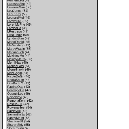
KennethGot
(41)
LakeshaShe
(42)
LaverneMan
(50)
LeiaJones
(51)
LeoC95xij
(55)
LeonardMul
(49)
Loewe061
(65)
LorenMcPhe
(49)
LorrineHo
(38)
LRestrepo
(47)
LuisLundie
(50)
LyndonStau
(42)
MabelRanki
(45)
MaiVandegr
(42)
MarcyWasin
(56)
MarianoSch
(44)
MckinleyMo
(44)
MelodyMcCo
(36)
MerrillNav
(40)
MicheaPAW
(51)
MiquelHawk
(49)
MitziCoggi
(54)
NicoleDeGr
(46)
NoellaShum
(44)
OtisBou571
(42)
PaulinaQab
(43)
PenelopeCa
(47)
QuentinLoc
(49)
ReinaldoVi
(48)
RemonaKenn
(42)
Rosella211
(42)
RowenaHest
(54)
SalNeville
(42)
SamanthaSp
(42)
SandyMcInt
(55)
ShariFay81
(54)
SharonShiv
(55)
SkyeCourtn
(45)