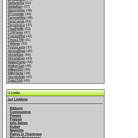
StefanieRa
(52)
StellaMarr
(37)
StormyKins
(36)
STrommler
(44)
TammieMint
(49)
TaraCarsla
(51)
TerranceLe
(37)
ThadHeflin
(53)
TJXPorter
(47)
TraceeWhit
(42)
Trista1799
(41)
TWitmer
(53)
TysonLashl
(37)
VeronaBowl
(45)
VickieEber
(56)
VincentDon
(43)
WaldoHanig
(54)
WalkerSart
(46)
William253
(45)
WillyHartw
(38)
YasminAdki
(42)
Zoila21N0
(43)
Links
zur Linkliste
-
Bildung
-
Communitys
-
Firmen
-
Freizeit
-
Info-Seiten
-
Kultur
-
Nightlife
-
Partys in Thüringen
-
Private Homepages