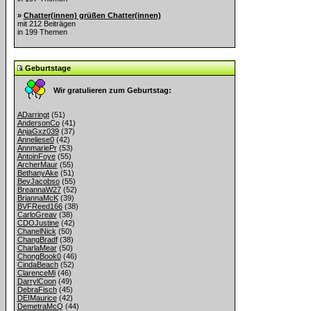
»
Chatter(innen) grüßen Chatter(innen)
mit 212 Beiträgen
in 199 Themen
Geburtstage
Wir gratulieren zum Geburtstag:
ADarringt
(51)
AndersonCo
(41)
AnjaGxz039
(37)
Anneliese0
(42)
AnnmariePr
(53)
AntoinFoye
(55)
ArcherMaur
(55)
BethanyAke
(51)
BevJacobso
(55)
BreannaW27
(52)
BriannaMcK
(39)
BVFReed166
(38)
CarloGreav
(38)
CDOJustine
(42)
ChanelNick
(50)
ChangBradf
(38)
CharlaMear
(50)
ChongBook0
(46)
CindaBeach
(52)
ClarenceMi
(46)
DarrylCoon
(49)
DebraFisch
(45)
DEIMaurice
(42)
DemetraMcQ
(44)