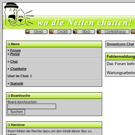
Menü
Doppelcorn-Chat
»
Forum
»
Portal
Fehlermeldung
»
Chat
Das Forum befin
»
Chatikette
Wartungsarbeit
User im Chat:
0
»
Statistik
Boardsuche
Board durchsuchen:
Harzlove
Ihnen fehlen die Rechte dazu um den Inhalt dieser Box zu
sehen.