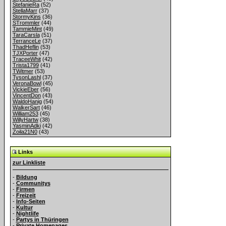
StefanieRa
(52)
StellaMarr
(37)
StormyKins
(36)
STrommler
(44)
TammieMint
(49)
TaraCarsla
(51)
TerranceLe
(37)
ThadHeflin
(53)
TJXPorter
(47)
TraceeWhit
(42)
Trista1799
(41)
TWitmer
(53)
TysonLashl
(37)
VeronaBowl
(45)
VickieEber
(56)
VincentDon
(43)
WaldoHanig
(54)
WalkerSart
(46)
William253
(45)
WillyHartw
(38)
YasminAdki
(42)
Zoila21N0
(43)
Links
zur Linkliste
-
Bildung
-
Communitys
-
Firmen
-
Freizeit
-
Info-Seiten
-
Kultur
-
Nightlife
-
Partys in Thüringen
-
Private Homepages