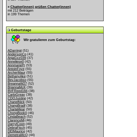
»
Chatter(innen) grüßen Chatter(innen)
mit 212 Beiträgen
in 199 Themen
Geburtstage
Wir gratulieren zum Geburtstag:
ADarringt
(51)
AndersonCo
(41)
AnjaGxz039
(37)
Anneliese0
(42)
AnnmariePr
(53)
AntoinFoye
(55)
ArcherMaur
(55)
BethanyAke
(51)
BevJacobso
(55)
BreannaW27
(52)
BriannaMcK
(39)
BVFReed166
(38)
CarloGreav
(38)
CDOJustine
(42)
ChanelNick
(50)
ChangBradf
(38)
CharlaMear
(50)
ChongBook0
(46)
CindaBeach
(52)
ClarenceMi
(46)
DarrylCoon
(49)
DebraFisch
(45)
DEIMaurice
(42)
DemetraMcQ
(44)