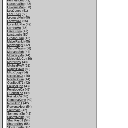
KennethGot
(41)
LakeshaShe
(42)
LaverneMan
(50)
LeiaJones
(51)
LeoC95xij
(55)
LeonardMul
(49)
Loewe061
(65)
LorenMcPhe
(49)
LorrineHo
(38)
LRestrepo
(47)
LuisLundie
(50)
LyndonStau
(42)
MabelRanki
(45)
MaiVandegr
(42)
MarcyWasin
(56)
MarianoSch
(44)
MckinleyMo
(44)
MelodyMcCo
(36)
MerrillNav
(40)
MicheaPAW
(51)
MiquelHawk
(49)
MitziCoggi
(54)
NicoleDeGr
(46)
NoellaShum
(44)
OtisBou571
(42)
PaulinaQab
(43)
PenelopeCa
(47)
QuentinLoc
(49)
ReinaldoVi
(48)
RemonaKenn
(42)
Rosella211
(42)
RowenaHest
(54)
SalNeville
(42)
SamanthaSp
(42)
SandyMcInt
(55)
ShariFay81
(54)
SharonShiv
(55)
SkyeCourtn
(45)