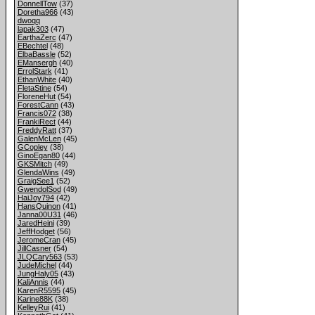
DonnellTow
(37)
Doretha966
(43)
dwoqq
lapak303
(47)
EarthaZerc
(47)
EBechtel
(48)
ElbaBassle
(52)
EMansergh
(40)
ErrolStark
(41)
EthanWhite
(40)
FletaStine
(54)
FloreneHut
(54)
ForestCann
(43)
Francis072
(38)
FrankiRect
(44)
FreddyRatt
(37)
GalenMcLen
(45)
GCopley
(38)
GinoEgan80
(44)
GKSMitch
(49)
GlendaWins
(49)
GraigSee1
(52)
GwendolSod
(49)
HaiJoy794
(42)
HansQuinon
(41)
Janna00U31
(46)
JaredHeini
(39)
JeffHodget
(56)
JeromeCran
(45)
JillCasner
(54)
JLQCary563
(53)
JudeMichel
(44)
JungHaly05
(43)
KaliAnnis
(44)
KarenR5595
(45)
Karine88K
(38)
KelleyRui
(41)