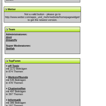
Wetter
Not a valid button - please go to
http://www.wetter.com/apps_und_mehr/website/homepagewidget/
to get the newest version.
Team
Administratoren:
Anni
Dreamfly
Super Moderatoren:
Steifah
TopForen
»
off Topic
mit 1172 Beiträgen
in 874 Themen
»
Werkstoffkunde
mit 535 Beiträgen
in 478 Themen
»
Chattertreffen
mit 497 Beiträgen
in 397 Themen
»
Informatik
mit 386 Beiträgen
in 197 Themen