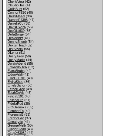
CherieVera
(42)
ClaudioHas
(41)
CollinBunt
(52)
Connor79S0
(40)
DaisyMasel
(38)
DamonP4398
(47)
DaniellaCo
(38)
DavisCxc26
(56)
DeeDial639
(56)
DellaBorge
(54)
DeniceBirt
(41)
DennyShoeb
(54)
DexterHead
(52)
DirkSizer5
(55)
DLentz
(51)
DustyAirey
(50)
DustyMadis
(44)
DwainAbend
(55)
EdwardoDeR
(52)
ElanaBruba
(42)
EldonValdi
(41)
ElkeG06701
(40)
ElviraShee
(36)
EmelyBancr
(56)
EstherGree
(49)
EulahDeVis
(45)
Felica5191
(48)
FelishaPre
(51)
FideliaRod
(38)
FIOOrenoxs
(55)
FletcherTh
(40)
FlorenciaB
(53)
FredricGar
(37)
GenaLytle
(41)
GeorgeMelb
(50)
GingerGodd
(43)
GregX63082
(44)