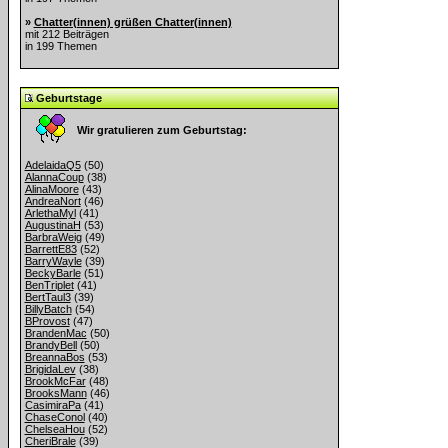
»
Chatter(innen) grüßen Chatter(innen)
mit 212 Beiträgen
in 199 Themen
Geburtstage
Wir gratulieren zum Geburtstag:
AdelaidaQ5
(50)
AlannaCoup
(38)
AlinaMoore
(43)
AndreaNort
(46)
ArlethaMyl
(41)
AugustinaH
(53)
BarbraWeig
(49)
BarrettE83
(52)
BarryWayle
(39)
BeckyBarle
(51)
BenTriplet
(41)
BertTaul3
(39)
BillyBatch
(54)
BProvost
(47)
BrandenMac
(50)
BrandyBell
(50)
BreannaBos
(53)
BrigidaLev
(38)
BrookMcFar
(48)
BrooksMann
(46)
CasimiraPa
(41)
ChaseConol
(40)
ChelseaHou
(52)
CheriBrale
(39)