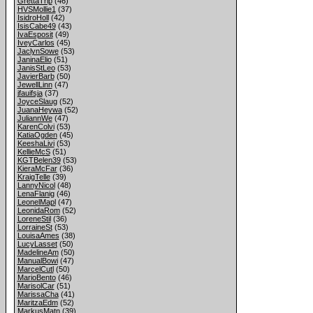
GrettaTrip
(46)
HVSMollie1
(37)
IsidroHoll
(42)
IsisCabe49
(43)
IvaEsposit
(49)
IveyCarlos
(45)
JaclynSowe
(53)
JaninaElio
(51)
JanisStLeo
(53)
JavierBarb
(50)
JewellLinn
(47)
jfauifsja
(37)
JoyceSlaug
(52)
JuanaHeywa
(52)
JuliannWe
(47)
KarenColvi
(53)
KatiaOgden
(45)
KeeshaLivi
(53)
KellieMcS
(51)
KGTBelen39
(53)
KieraMcFar
(36)
KraigTelle
(39)
LannyNicol
(48)
LenaFlanig
(46)
LeonelMapl
(47)
LeonidaRom
(52)
LoreneStil
(36)
LorraineSt
(53)
LouisaAmes
(38)
LucyLasset
(50)
MadelineAm
(50)
ManualBowi
(47)
MarcelCutl
(50)
MarioBento
(46)
MarisolCar
(51)
MarissaCha
(41)
MaritzaEdm
(52)
MarkusMatn
(39)