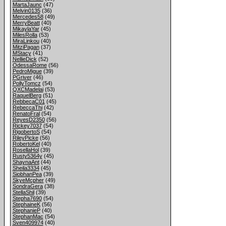
MartaJaunc
(47)
Melvin0135
(36)
Mercedes58
(49)
MerryBeatt
(40)
MikaylaYar
(45)
MilesRolla
(53)
MiraLinkou
(40)
MitziPagan
(37)
MStacy
(41)
NellieDick
(52)
OdessaRome
(56)
PedroMigue
(39)
PGriver
(46)
PollyTomcz
(54)
QXCMadelai
(53)
RaquelBerg
(51)
RebbecaC01
(45)
RebeccaThi
(42)
RenatoFral
(54)
ReyesD2350
(56)
Rickey7037
(54)
RigobertoS
(54)
RileyPicke
(56)
RobertoKel
(40)
RosellaHol
(39)
Rusty5364y
(45)
ShaynaAnt
(44)
Sheila3334
(45)
SiobhanPea
(39)
SkyeMcpher
(49)
SondraGera
(38)
StellaShil
(39)
Stepha7690
(54)
StephaineK
(56)
StephanieP
(40)
StephanMac
(54)
Sven409974
(40)