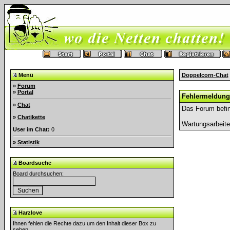
Menü
Doppelcorn-Chat
»
Forum
»
Portal
Fehlermeldung
»
Chat
Das Forum befin
»
Chatikette
Wartungsarbeit
User im Chat:
0
»
Statistik
Boardsuche
Board durchsuchen:
Harzlove
Ihnen fehlen die Rechte dazu um den Inhalt dieser Box zu
sehen.