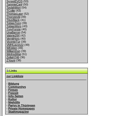
SyreetEVOS
(53)
TammieCanf
(50)
TaylahWort
(54)
TCollie
(43)
ThomasLawr
(52)
ThorstenAl
(49)
TitusBlack
(41)
TobiasToze
(39)
TobiasWors
(43)
TreyForste
(40)
UnaBarron
(54)
Valorie29X
(42)
VernitHors
(40)
VicenteTur
(39)
VMHLavon22
(49)
WEdden
(49)
WilliamDun
(39)
WinfredWat
(51)
ZellaH746
(36)
ZYount
(38)
Links
zur Linkliste
-
Bildung
-
Communitys
-
Firmen
-
Freizeit
-
Info-Seiten
-
Kultur
-
Nightlife
-
Partys in Thüringen
-
Private Homepages
-
Stadtmagazine