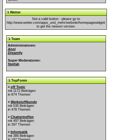
Wetter
Not a valid button - please go to
http://www.wetter.com/apps_und_mehr/website/homepagewidget/
to get the newest version.
Team
Administratoren:
Anni
Dreamfly
Super Moderatoren:
Steifah
TopForen
»
off Topic
mit 1172 Beiträgen
in 874 Themen
»
Werkstoffkunde
mit 535 Beiträgen
in 478 Themen
»
Chattertreffen
mit 497 Beiträgen
in 397 Themen
»
Informatik
mit 386 Beiträgen
in 197 Themen