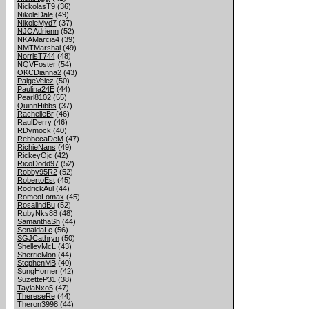
NickolasT9
(36)
NikoleDale
(49)
NikoleMyd7
(37)
NJOAdrienn
(52)
NKAMarcia4
(39)
NMTMarshal
(49)
NorrisT744
(48)
NQVFoster
(54)
OKCDianna2
(43)
PaigeVelez
(50)
Paulina24E
(44)
Pearl8102
(55)
QuinnHibbs
(37)
RachelleBr
(46)
RaulDerry
(46)
RDymock
(40)
RebbecaDeM
(47)
RichieNans
(49)
RickeyOjc
(42)
RicoDodd97
(52)
Robby95R2
(52)
RobertoEst
(45)
RodrickAul
(44)
RomeoLomax
(45)
RosalindBu
(52)
RubyNks88
(48)
SamanthaSh
(44)
SenaidaLe
(56)
SGJCathryn
(50)
ShelleyMcL
(43)
SherrieMon
(44)
StephenMB
(40)
SungHorner
(42)
SuzetteP31
(38)
TaylaNxo5
(47)
ThereseRe
(44)
Theron3998
(44)