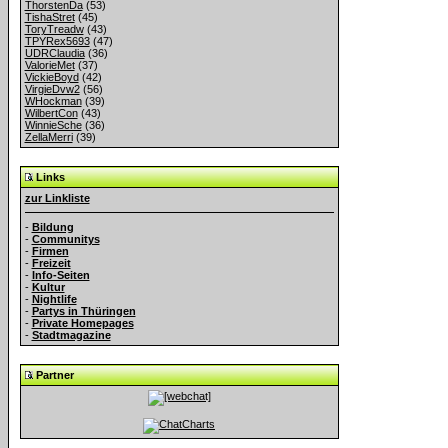
ThorstenDa
(53)
TishaStret
(45)
ToryTreadw
(43)
TPYRex5693
(47)
UDRClaudia
(36)
ValorieMet
(37)
VickieBoyd
(42)
VirgieDvw2
(56)
WHockman
(39)
WilbertCon
(43)
WinnieSche
(36)
ZellaMerri
(39)
Links
zur Linkliste
-
Bildung
-
Communitys
-
Firmen
-
Freizeit
-
Info-Seiten
-
Kultur
-
Nightlife
-
Partys in Thüringen
-
Private Homepages
-
Stadtmagazine
Partner