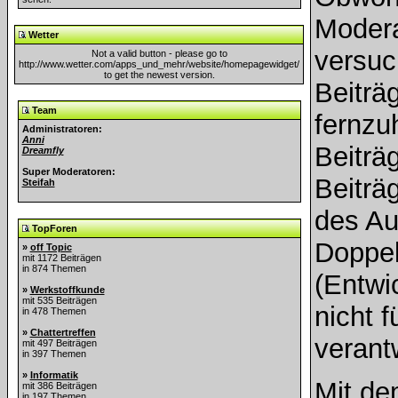
Modera
Wetter
versuc
Not a valid button - please go to
http://www.wetter.com/apps_und_mehr/website/homepagewidget/
to get the newest version.
Beiträ
Team
fernzuh
Administratoren:
Anni
Beiträ
Dreamfly
Super Moderatoren:
Beiträ
Steifah
des Au
TopForen
Doppe
»
off Topic
mit 1172 Beiträgen
in 874 Themen
(Entwi
»
Werkstoffkunde
mit 535 Beiträgen
nicht f
in 478 Themen
»
Chattertreffen
verant
mit 497 Beiträgen
in 397 Themen
»
Informatik
Mit de
mit 386 Beiträgen
in 197 Themen