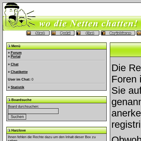
Menü
»
Forum
»
Portal
»
Chat
Die Re
»
Chatikette
Foren i
User im Chat:
0
Sie au
»
Statistik
genann
Boardsuche
Board durchsuchen:
anerke
registr
Harzlove
Obwohl
Ihnen fehlen die Rechte dazu um den Inhalt dieser Box zu
sehen.