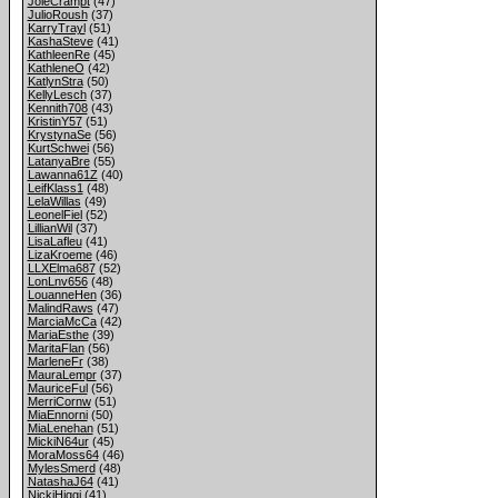
JoieCrampt
(47)
JulioRoush
(37)
KarryTrayl
(51)
KashaSteve
(41)
KathleenRe
(45)
KathleneO
(42)
KatlynStra
(50)
KellyLesch
(37)
Kennith708
(43)
KristinY57
(51)
KrystynaSe
(56)
KurtSchwei
(56)
LatanyaBre
(55)
Lawanna61Z
(40)
LeifKlass1
(48)
LelaWillas
(49)
LeonelFiel
(52)
LillianWil
(37)
LisaLafleu
(41)
LizaKroeme
(46)
LLXElma687
(52)
LonLnv656
(48)
LouanneHen
(36)
MalindRaws
(47)
MarciaMcCa
(42)
MariaEsthe
(39)
MaritaFlan
(56)
MarleneFr
(38)
MauraLempr
(37)
MauriceFul
(56)
MerriCornw
(51)
MiaEnnorni
(50)
MiaLenehan
(51)
MickiN64ur
(45)
MoraMoss64
(46)
MylesSmerd
(48)
NatashaJ64
(41)
NickiHiggi
(41)