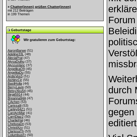
erklär
»
Chatter(innen) grüßen Chatter(innen)
mit 212 Beiträgen
in 199 Themen
Forum 
Beleid
Geburtstage
politis
Wir gratulieren zum Geburtstag:
Verstö
AaronBarwe
(51)
Adeline33L
(48)
AleciaPrat
(47)
missbr
AlysaDulhu
(37)
AlyssaVanc
(37)
AngelikaO9
(45)
AngelitaDu
(55)
Weiter
ArdisVos5
(51)
AshleyCjr
(55)
BasilHolla
(44)
durch 
BerryLavin
(50)
BetsyXku54
(45)
Birgit5914
(44)
Forums
Breanna94A
(47)
CAchen
(53)
CarissaIli
(53)
gegen 
Carley64Z1
(51)
CarolynMar
(41)
CarriDiaz2
(50)
editie
CharlieHal
(46)
ChelseaDri
(53)
ChristiXzv
(51)
ClarissaTh
(53)
ColumbusFr
(50)