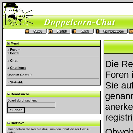
Menü
»
Forum
»
Portal
»
Chat
Die Re
»
Chatikette
Foren i
User im Chat:
0
Sie au
»
Statistik
genann
Boardsuche
Board durchsuchen:
anerke
registr
Harzlove
Obwohl
Ihnen fehlen die Rechte dazu um den Inhalt dieser Box zu
sehen.