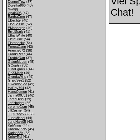
Viel S
DonnellTow
(37)
Doretha966
(43)
Chat!
dwoqq
lapak303
(47)
EarthaZerc
(47)
EBechtel
(48)
ElbaBassle
(52)
EMansergh
(40)
ErrolStark
(41)
EthanWhite
(40)
FletaStine
(54)
FloreneHut
(54)
ForestCann
(43)
Francis072
(38)
FrankiRect
(44)
FreddyRatt
(37)
GalenMcLen
(45)
GCopley
(38)
GinoEgan80
(44)
GKSMitch
(49)
GlendaWins
(49)
GraigSee1
(52)
GwendolSod
(49)
HaiJoy794
(42)
HansQuinon
(41)
Janna00U31
(46)
JaredHeini
(39)
JeffHodget
(56)
JeromeCran
(45)
JillCasner
(54)
JLQCary563
(53)
JudeMichel
(44)
JungHaly05
(43)
KaliAnnis
(44)
KarenR5595
(45)
Karine88K
(38)
KelleyRui
(41)