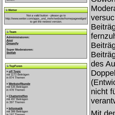
Modera
Wetter
versuc
Not a valid button - please go to
http://www.wetter.com/apps_und_mehr/website/homepagewidget/
to get the newest version.
Beiträ
Team
fernzuh
Administratoren:
Anni
Beiträ
Dreamfly
Super Moderatoren:
Beiträ
Steifah
des Au
TopForen
Doppe
»
off Topic
mit 1172 Beiträgen
in 874 Themen
(Entwi
»
Werkstoffkunde
mit 535 Beiträgen
nicht f
in 478 Themen
»
Chattertreffen
verant
mit 497 Beiträgen
in 397 Themen
»
Informatik
Mit de
mit 386 Beiträgen
in 197 Themen