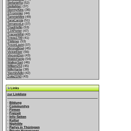
StefanieRa
(52)
StellaMarr
(37)
StormyKins
(36)
STrommler
(44)
TammieMint
(49)
TaraCarsla
(51)
TerranceLe
(37)
ThadHeflin
(53)
TJXPorter
(47)
TraceeWhit
(42)
Trista1799
(41)
TWitmer
(53)
TysonLashl
(37)
VeronaBowl
(45)
VickieEber
(56)
VincentDon
(43)
WaldoHanig
(54)
WalkerSart
(46)
William253
(45)
WillyHartw
(38)
YasminAdki
(42)
Zoila21N0
(43)
Links
zur Linkliste
-
Bildung
-
Communitys
-
Firmen
-
Freizeit
-
Info-Seiten
-
Kultur
-
Nightlife
-
Partys in Thüringen
-
Private Homepages