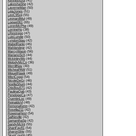
KennethGot
(41)
LakeshaShe
(42)
LaverneMan
(50)
LeiaJones
(51)
LeoC95xij
(55)
LeonardMul
(49)
Loewe061
(65)
LorenMcPhe
(49)
LorrineHo
(38)
LRestrepo
(47)
LuisLundie
(50)
LyndonStau
(42)
MabelRanki
(45)
MaiVandegr
(42)
MarcyWasin
(56)
MarianoSch
(44)
MckinleyMo
(44)
MelodyMcCo
(36)
MerrillNav
(40)
MicheaPAW
(51)
MiquelHawk
(49)
MitziCoggi
(54)
NicoleDeGr
(46)
NoellaShum
(44)
OtisBou571
(42)
PaulinaQab
(43)
PenelopeCa
(47)
QuentinLoc
(49)
ReinaldoVi
(48)
RemonaKenn
(42)
Rosella211
(42)
RowenaHest
(54)
SalNeville
(42)
SamanthaSp
(42)
SandyMcInt
(55)
ShariFay81
(54)
SharonShiv
(55)
SkyeCourtn
(45)