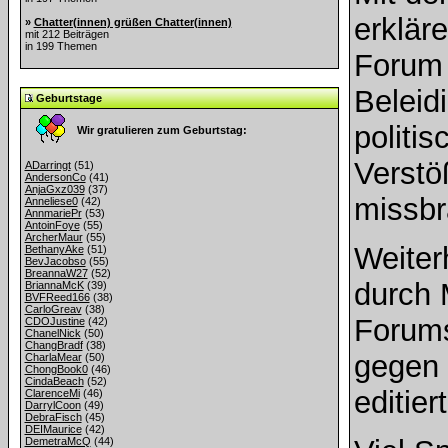
erklär
»
Chatter(innen) grüßen Chatter(innen)
mit 212 Beiträgen
in 199 Themen
Forum 
Beleid
Geburtstage
politis
Wir gratulieren zum Geburtstag:
Verstö
ADarringt
(51)
AndersonCo
(41)
AnjaGxz039
(37)
missbr
Anneliese0
(42)
AnnmariePr
(53)
AntoinFoye
(55)
ArcherMaur
(55)
Weiter
BethanyAke
(51)
BevJacobso
(55)
BreannaW27
(52)
durch 
BriannaMcK
(39)
BVFReed166
(38)
CarloGreav
(38)
Forums
CDOJustine
(42)
ChanelNick
(50)
ChangBradf
(38)
gegen 
CharlaMear
(50)
ChongBook0
(46)
CindaBeach
(52)
editie
ClarenceMi
(46)
DarrylCoon
(49)
DebraFisch
(45)
DEIMaurice
(42)
DemetraMcQ
(44)