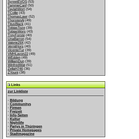
SyreetEVOS
(53)
TammieCanf
(50)
TaylahWort
(54)
TCollie
(43)
ThomasLawr
(52)
ThorstenAl
(49)
TitusBlack
(41)
TobiasToze
(39)
TobiasWors
(43)
TreyForste
(40)
UnaBarron
(54)
Valorie29X
(42)
VernitHors
(40)
VicenteTur
(39)
VMHLavon22
(49)
WEdden
(49)
WilliamDun
(39)
WinfredWat
(51)
ZellaH746
(36)
ZYount
(38)
Links
zur Linkliste
-
Bildung
-
Communitys
-
Firmen
-
Freizeit
-
Info-Seiten
-
Kultur
-
Nightlife
-
Partys in Thüringen
-
Private Homepages
-
Stadtmagazine