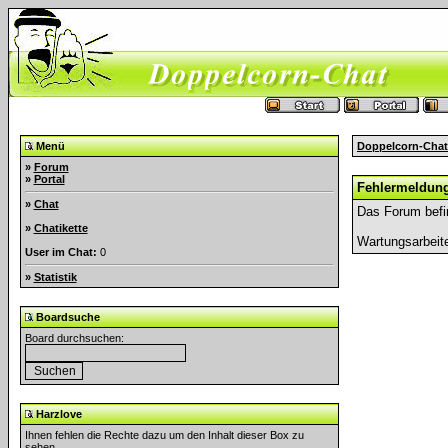
Menü
Doppelcorn-Chat
»
Forum
»
Portal
Fehlermeldun
»
Chat
Das Forum befi
»
Chatikette
Wartungsarbeit
User im Chat:
0
»
Statistik
Boardsuche
Board durchsuchen:
Harzlove
Ihnen fehlen die Rechte dazu um den Inhalt dieser Box zu
sehen.