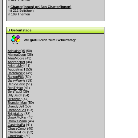
»
Chatter(innen) grüßen Chatter(innen)
mit 212 Beiträgen
in 199 Themen
Geburtstage
Wir gratulieren zum Geburtstag:
AdelaidaQ5
(50)
AlannaCoup
(38)
AlinaMoore
(43)
AndreaNort
(46)
ArlethaMyl
(41)
AugustinaH
(53)
BarbraWeig
(49)
BarrettE83
(52)
BarryWayle
(39)
BeckyBarle
(51)
BenTriplet
(41)
BertTaul3
(39)
BillyBatch
(54)
BProvost
(47)
BrandenMac
(50)
BrandyBell
(50)
BreannaBos
(53)
BrigidaLev
(38)
BrookMcFar
(48)
BrooksMann
(46)
CasimiraPa
(41)
ChaseConol
(40)
ChelseaHou
(52)
CheriBrale
(39)