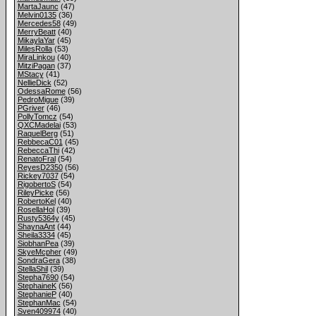
MartaJaunc
(47)
Melvin0135
(36)
Mercedes58
(49)
MerryBeatt
(40)
MikaylaYar
(45)
MilesRolla
(53)
MiraLinkou
(40)
MitziPagan
(37)
MStacy
(41)
NellieDick
(52)
OdessaRome
(56)
PedroMigue
(39)
PGriver
(46)
PollyTomcz
(54)
QXCMadelai
(53)
RaquelBerg
(51)
RebbecaC01
(45)
RebeccaThi
(42)
RenatoFral
(54)
ReyesD2350
(56)
Rickey7037
(54)
RigobertoS
(54)
RileyPicke
(56)
RobertoKel
(40)
RosellaHol
(39)
Rusty5364y
(45)
ShaynaAnt
(44)
Sheila3334
(45)
SiobhanPea
(39)
SkyeMcpher
(49)
SondraGera
(38)
StellaShil
(39)
Stepha7690
(54)
StephaineK
(56)
StephanieP
(40)
StephanMac
(54)
Sven409974
(40)