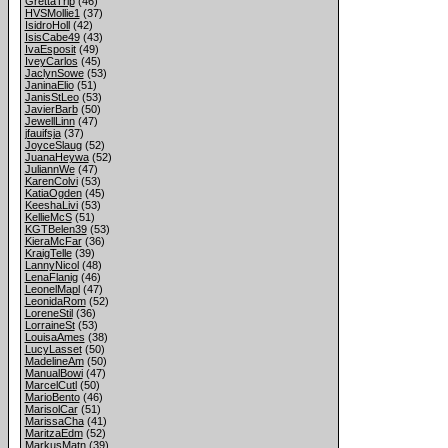
GrettaTrip
(46)
HVSMollie1
(37)
IsidroHoll
(42)
IsisCabe49
(43)
IvaEsposit
(49)
IveyCarlos
(45)
JaclynSowe
(53)
JaninaElio
(51)
JanisStLeo
(53)
JavierBarb
(50)
JewellLinn
(47)
jfauifsja
(37)
JoyceSlaug
(52)
JuanaHeywa
(52)
JuliannWe
(47)
KarenColvi
(53)
KatiaOgden
(45)
KeeshaLivi
(53)
KellieMcS
(51)
KGTBelen39
(53)
KieraMcFar
(36)
KraigTelle
(39)
LannyNicol
(48)
LenaFlanig
(46)
LeonelMapl
(47)
LeonidaRom
(52)
LoreneStil
(36)
LorraineSt
(53)
LouisaAmes
(38)
LucyLasset
(50)
MadelineAm
(50)
ManualBowi
(47)
MarcelCutl
(50)
MarioBento
(46)
MarisolCar
(51)
MarissaCha
(41)
MaritzaEdm
(52)
MarkusMatn
(39)