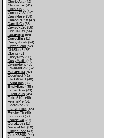
CherieVera
(42)
ClaudioHas
(41)
CollinBunt
(52)
Connor79S0
(40)
DaisyMasel
(38)
DamonP4398
(47)
DaniellaCo
(38)
DavisCxc26
(56)
DeeDial639
(56)
DellaBorge
(54)
DeniceBirt
(41)
DennyShoeb
(54)
DexterHead
(52)
DirkSizer5
(55)
DLentz
(51)
DustyAirey
(50)
DustyMadis
(44)
DwainAbend
(55)
EdwardoDeR
(52)
ElanaBruba
(42)
EldonValdi
(41)
ElkeG06701
(40)
ElviraShee
(36)
EmelyBancr
(56)
EstherGree
(49)
EulahDeVis
(45)
Felica5191
(48)
FelishaPre
(51)
FideliaRod
(38)
FIOOrenoxs
(55)
FletcherTh
(40)
FlorenciaB
(53)
FredricGar
(37)
GenaLytle
(41)
GeorgeMelb
(50)
GingerGodd
(43)
GregX63082
(44)