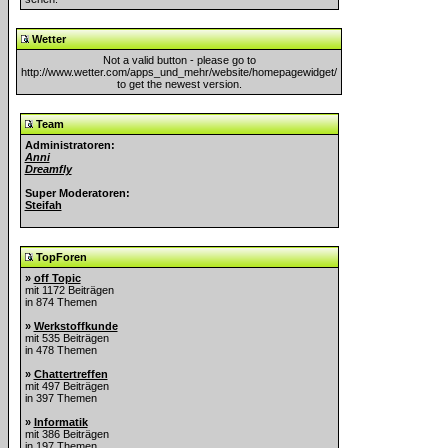
Wetter
Not a valid button - please go to
http://www.wetter.com/apps_und_mehr/website/homepagewidget/
to get the newest version.
Team
Administratoren:
Anni
Dreamfly
Super Moderatoren:
Steifah
TopForen
»
off Topic
mit 1172 Beiträgen
in 874 Themen
»
Werkstoffkunde
mit 535 Beiträgen
in 478 Themen
»
Chattertreffen
mit 497 Beiträgen
in 397 Themen
»
Informatik
mit 386 Beiträgen
in 197 Themen