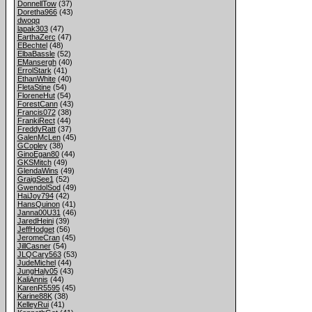
DonnellTow
(37)
Doretha966
(43)
dwoqq
lapak303
(47)
EarthaZerc
(47)
EBechtel
(48)
ElbaBassle
(52)
EMansergh
(40)
ErrolStark
(41)
EthanWhite
(40)
FletaStine
(54)
FloreneHut
(54)
ForestCann
(43)
Francis072
(38)
FrankiRect
(44)
FreddyRatt
(37)
GalenMcLen
(45)
GCopley
(38)
GinoEgan80
(44)
GKSMitch
(49)
GlendaWins
(49)
GraigSee1
(52)
GwendolSod
(49)
HaiJoy794
(42)
HansQuinon
(41)
Janna00U31
(46)
JaredHeini
(39)
JeffHodget
(56)
JeromeCran
(45)
JillCasner
(54)
JLQCary563
(53)
JudeMichel
(44)
JungHaly05
(43)
KaliAnnis
(44)
KarenR5595
(45)
Karine88K
(38)
KelleyRui
(41)