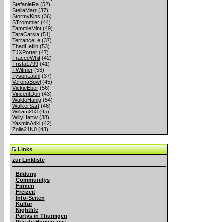
StefanieRa
(52)
StellaMarr
(37)
StormyKins
(36)
STrommler
(44)
TammieMint
(49)
TaraCarsla
(51)
TerranceLe
(37)
ThadHeflin
(53)
TJXPorter
(47)
TraceeWhit
(42)
Trista1799
(41)
TWitmer
(53)
TysonLashl
(37)
VeronaBowl
(45)
VickieEber
(56)
VincentDon
(43)
WaldoHanig
(54)
WalkerSart
(46)
William253
(45)
WillyHartw
(38)
YasminAdki
(42)
Zoila21N0
(43)
Links
zur Linkliste
-
Bildung
-
Communitys
-
Firmen
-
Freizeit
-
Info-Seiten
-
Kultur
-
Nightlife
-
Partys in Thüringen
-
Private Homepages