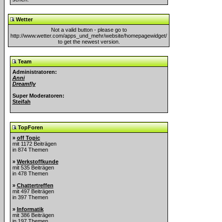
Wetter
Not a valid button - please go to
http://www.wetter.com/apps_und_mehr/website/homepagewidget/
to get the newest version.
Team
Administratoren:
Anni
Dreamfly
Super Moderatoren:
Steifah
TopForen
»
off Topic
mit 1172 Beiträgen
in 874 Themen
»
Werkstoffkunde
mit 535 Beiträgen
in 478 Themen
»
Chattertreffen
mit 497 Beiträgen
in 397 Themen
»
Informatik
mit 386 Beiträgen
in 197 Themen