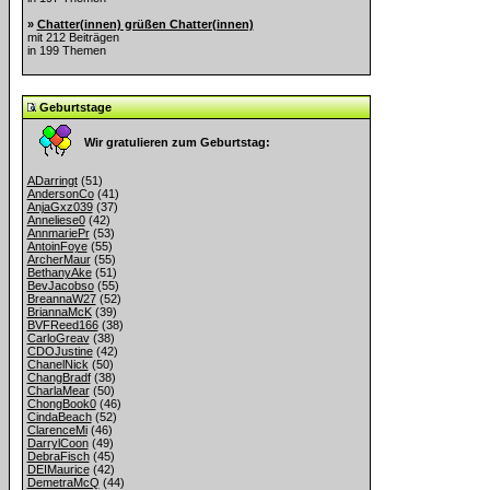
»
Chatter(innen) grüßen Chatter(innen)
mit 212 Beiträgen
in 199 Themen
Geburtstage
Wir gratulieren zum Geburtstag:
ADarringt
(51)
AndersonCo
(41)
AnjaGxz039
(37)
Anneliese0
(42)
AnnmariePr
(53)
AntoinFoye
(55)
ArcherMaur
(55)
BethanyAke
(51)
BevJacobso
(55)
BreannaW27
(52)
BriannaMcK
(39)
BVFReed166
(38)
CarloGreav
(38)
CDOJustine
(42)
ChanelNick
(50)
ChangBradf
(38)
CharlaMear
(50)
ChongBook0
(46)
CindaBeach
(52)
ClarenceMi
(46)
DarrylCoon
(49)
DebraFisch
(45)
DEIMaurice
(42)
DemetraMcQ
(44)