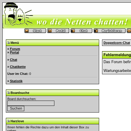
Menü
Doppelcorn-Chat
»
Forum
»
Portal
Fehlermeldung
»
Chat
Das Forum befin
»
Chatikette
Wartungsarbeit
User im Chat:
0
»
Statistik
Boardsuche
Board durchsuchen:
Harzlove
Ihnen fehlen die Rechte dazu um den Inhalt dieser Box zu
sehen.