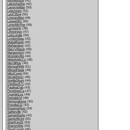
KennethGot
(41)
LakeshaShe
(42)
LaverneMan
(50)
LeiaJones
(51)
LeoC95xij
(55)
LeonardMul
(49)
Loewe061
(65)
LorenMcPhe
(49)
LorrineHo
(38)
LRestrepo
(47)
LuisLundie
(50)
LyndonStau
(42)
MabelRanki
(45)
MaiVandegr
(42)
MarcyWasin
(56)
MarianoSch
(44)
MckinleyMo
(44)
MelodyMcCo
(36)
MerrillNav
(40)
MicheaPAW
(51)
MiquelHawk
(49)
MitziCoggi
(54)
NicoleDeGr
(46)
NoellaShum
(44)
OtisBou571
(42)
PaulinaQab
(43)
PenelopeCa
(47)
QuentinLoc
(49)
ReinaldoVi
(48)
RemonaKenn
(42)
Rosella211
(42)
RowenaHest
(54)
SalNeville
(42)
SamanthaSp
(42)
SandyMcInt
(55)
ShariFay81
(54)
SharonShiv
(55)
SkyeCourtn
(45)