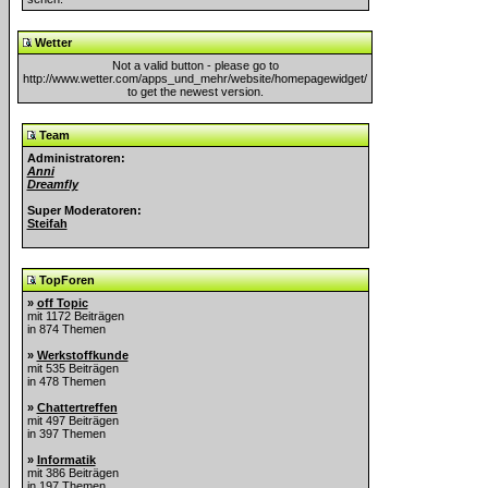
Wetter
Not a valid button - please go to
http://www.wetter.com/apps_und_mehr/website/homepagewidget/
to get the newest version.
Team
Administratoren:
Anni
Dreamfly
Super Moderatoren:
Steifah
TopForen
»
off Topic
mit 1172 Beiträgen
in 874 Themen
»
Werkstoffkunde
mit 535 Beiträgen
in 478 Themen
»
Chattertreffen
mit 497 Beiträgen
in 397 Themen
»
Informatik
mit 386 Beiträgen
in 197 Themen