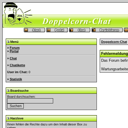
Menü
Doppelcorn-Chat
»
Forum
»
Portal
Fehlermeldung
»
Chat
Das Forum befin
»
Chatikette
Wartungsarbeit
User im Chat:
0
»
Statistik
Boardsuche
Board durchsuchen:
Harzlove
Ihnen fehlen die Rechte dazu um den Inhalt dieser Box zu
sehen.