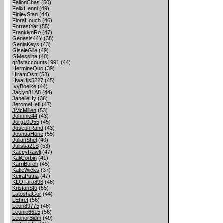
FallonChas
(50)
FelixHenni
(49)
FinleyStan
(44)
FloraHouch
(46)
ForrestYar
(55)
FranklynRo
(47)
Genesis44Y
(38)
GeniaKeys
(43)
GiseleGile
(49)
GMessina
(40)
gr8staccounts1991
(44)
HermineQuo
(39)
HiramOstr
(53)
HwaUjs5227
(45)
IvyBoelke
(44)
Jaclyn81A8
(44)
JanelleHy
(36)
JeromeHefl
(47)
JMcMillen
(53)
Johnnie44
(43)
Jorg10D55
(45)
JosephRand
(43)
JoshuaHone
(55)
JulianShel
(40)
Julissa21S
(53)
KaceyRawli
(47)
KaliCorbin
(41)
KarriBoreh
(45)
KatieWicks
(37)
KeiraPutna
(47)
KLOTara896
(48)
KristanSto
(55)
LatoshaGor
(44)
LEhret
(56)
Leon89775
(48)
Leonie6615
(56)
LeonorBidm
(49)