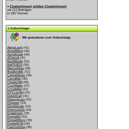
»
Chatter(innen) grüßen Chatter(innen)
mit 212 Beiträgen
in 199 Themen
Geburtstage
Wir gratulieren zum Geburtstag:
AlenaLavig
(41)
AnnettWesl
(45)
AstridGage
(46)
AThirkell
(37)
BarbManifo
(52)
Bell753022
(55)
BlancaShan
(38)
BradfordMc
(51)
CarmelSwee
(36)
CarrollSte
(45)
CharlesWil
(56)
CruzMatter
(47)
CrystleBai
(51)
DTCLorri84
(37)
DulcieGart
(41)
DwayneLast
(42)
EDeboer
(53)
ElmoMendis
(53)
EmersonGla
(54)
EmiliaHods
(39)
EmmaMrt
(52)
EmmettWorg
(39)
EzekielG39
(50)
FaeGreenha
(39)