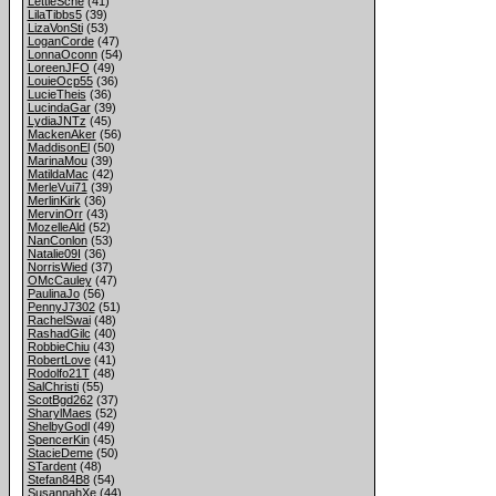
LettieSche
(41)
LilaTibbs5
(39)
LizaVonSti
(53)
LoganCorde
(47)
LonnaOconn
(54)
LoreenJFO
(49)
LouieOcp55
(36)
LucieTheis
(36)
LucindaGar
(39)
LydiaJNTz
(45)
MackenAker
(56)
MaddisonEl
(50)
MarinaMou
(39)
MatildaMac
(42)
MerleVui71
(39)
MerlinKirk
(36)
MervinOrr
(43)
MozelleAld
(52)
NanConlon
(53)
Natalie09I
(36)
NorrisWied
(37)
OMcCauley
(47)
PaulinaJo
(56)
PennyJ7302
(51)
RachelSwai
(48)
RashadGilc
(40)
RobbieChiu
(43)
RobertLove
(41)
Rodolfo21T
(48)
SalChristi
(55)
ScotBgd262
(37)
SharylMaes
(52)
ShelbyGodl
(49)
SpencerKin
(45)
StacieDeme
(50)
STardent
(48)
Stefan84B8
(54)
SusannahXe
(44)