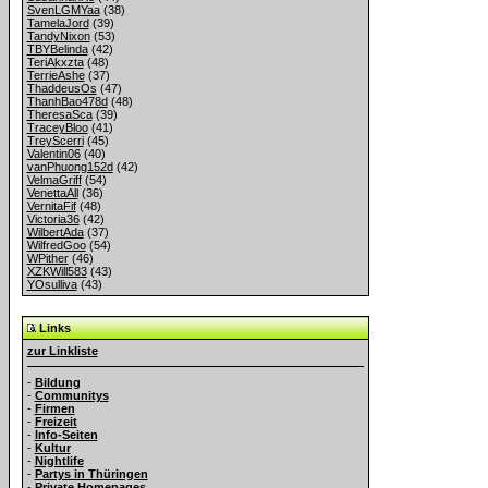
SvenLGMYaa
(38)
TamelaJord
(39)
TandyNixon
(53)
TBYBelinda
(42)
TeriAkxzta
(48)
TerrieAshe
(37)
ThaddeusOs
(47)
ThanhBao478d
(48)
TheresaSca
(39)
TraceyBloo
(41)
TreyScerri
(45)
Valentin06
(40)
vanPhuong152d
(42)
VelmaGriff
(54)
VenettaAll
(36)
VernitaFif
(48)
Victoria36
(42)
WilbertAda
(37)
WilfredGoo
(54)
WPither
(46)
XZKWill583
(43)
YOsulliva
(43)
Links
zur Linkliste
-
Bildung
-
Communitys
-
Firmen
-
Freizeit
-
Info-Seiten
-
Kultur
-
Nightlife
-
Partys in Thüringen
-
Private Homepages